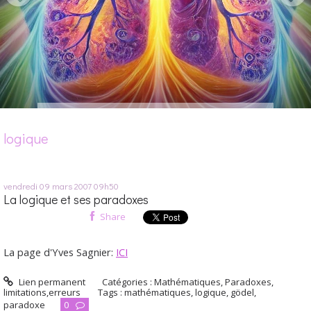
logique
vendredi 09
mars 2007
09h50
La logique et ses paradoxes
Share
La page d'Yves Sagnier:
ICI
Lien permanent
Catégories :
Mathématiques
,
Paradoxes,
limitations,erreurs
Tags :
mathématiques
,
logique
,
gödel
,
paradoxe
0