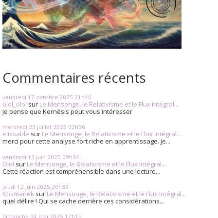
Commentaires récents
vendredi 17
octobre 2025
21h40
olol_olol
sur
Le Mensonge, le Relativisme et le Flux Intégral...
Je pense que Kernésis peut vous intéresser
mercredi 23
juillet 2025
02h36
elissalde
sur
Le Mensonge, le Relativisme et le Flux Intégral...
merci pour cette analyse fort riche en apprentissage. je...
vendredi 13
juin 2025
09h34
Olol
sur
Le Mensonge, le Relativisme et le Flux Intégral...
Cette réaction est compréhensible dans une lecture...
jeudi 12
juin 2025
20h39
Kosmanek
sur
Le Mensonge, le Relativisme et le Flux Intégral...
quel délire ! Qui se cache derrière ces considérations...
dimanche 04
mai 2025
17h15