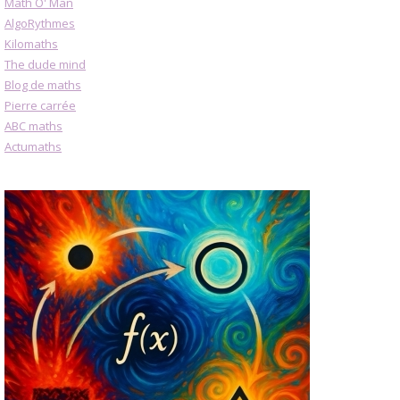
Math O' Man
AlgoRythmes
Kilomaths
The dude mind
Blog de maths
Pierre carrée
ABC maths
Actumaths