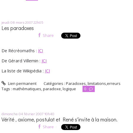
jeudi 08
mars 2007
22h05
Les paradoxes
Share
De Récréomaths :
ICI
De Gérard Villemin :
ICI
La liste de Wikipédia :
ICI
Lien permanent
Catégories :
Paradoxes, limitations,erreurs
Tags :
mathématiques
,
paradoxe
,
logique
0
dimanche 04
février 2007
10h40
Vérité , axiome, postulat et René s'invite à la maison.
Share