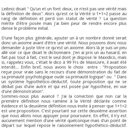
Leibniz disait " Qu'un et un font deux, ce n'est pas une vérité mais
la définition de deux". Alors qu'est ce la Vérité si 1+1=2 passe au
rang de définition et perd son statut de vérité ? La question
mérite d'être posée mais j'ai bien peur de rendre encore plus
dense le problème initial.
D'une façon plus générale, ajouter un à un nombre donné serait
donc un axiome avant d'être une vérité. Nous pouvons donc nous
demander à juste titre ce qu'est un axiome. Alors là je suis un peu
allé voir ce que disait le dictionnaire. J'en ai pris un au hasard, en
fait pas tout à fait, c'est le seul dont je dispose: le Maxidico, mais
si, rappelez vous, c'était le dico à 99 Frs de MaxiLivre, il avait été
interdit.... Enfin bref, nous avons le choix entre : "Proposition
reçue pour vraie sans le recours d'une démonstration du fait de
sa primauté psychologique oude sa primauté logique" ou " Dans
un système hypothético-déductif, toute proposition qui ne se
déduit pas d'une autre et qui est posée par hypothèse, en vue
d'une démonstration".
Sommes-nous plus avancé ? J'ai la conviction que non car la
première définition nous ramène à la Vérité déclarée comme
évidence et la deuxième définition nous invite à penser que 1+1=2
est une proposition. C'est pourtant sur cette deuxième assertion
que nous allons nous appuyer pour poursuivre. En effet, il n'y est
aucunement mention d'une vérité quelconque mais d'un point de
départ sur lequel repose le raisonnement hypothético-déductif.