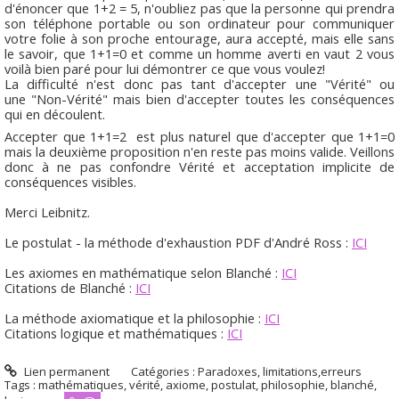
d'énoncer que 1+2 = 5, n'oubliez pas que la personne qui prendra
son téléphone portable ou son ordinateur pour communiquer
votre folie à son proche entourage, aura accepté, mais elle sans
le savoir, que 1+1=0 et comme un homme averti en vaut 2 vous
voilà bien paré pour lui démontrer ce que vous voulez!
La difficulté n'est donc pas tant d'accepter une "Vérité" ou
une "Non-Vérité" mais bien d'accepter toutes les conséquences
qui en découlent.
Accepter que 1+1=2 est plus naturel que d'accepter que 1+1=0
mais la deuxième proposition n'en reste pas moins valide. Veillons
donc à ne pas confondre Vérité et acceptation implicite de
conséquences visibles.
Merci Leibnitz.
Le postulat - la méthode d'exhaustion PDF d'André Ross :
ICI
Les axiomes en mathématique selon Blanché :
ICI
Citations de Blanché :
ICI
La méthode axiomatique et la philosophie :
ICI
Citations logique et mathématiques :
ICI
Lien permanent
Catégories :
Paradoxes, limitations,erreurs
Tags :
mathématiques
,
vérité
,
axiome
,
postulat
,
philosophie
,
blanché
,