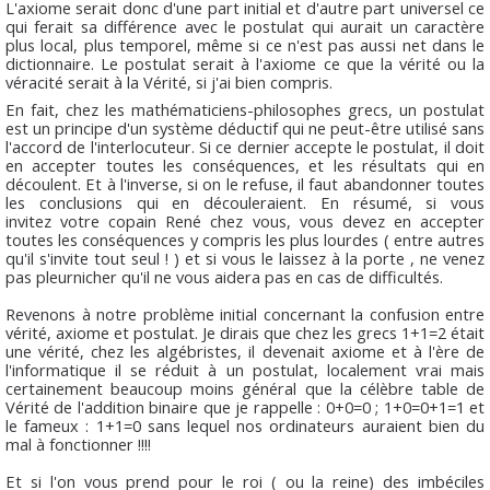
L'axiome serait donc d'une part initial et d'autre part universel ce
qui ferait sa différence avec le postulat qui aurait un caractère
plus local, plus temporel, même si ce n'est pas aussi net dans le
dictionnaire. Le postulat serait à l'axiome ce que la vérité ou la
véracité serait à la Vérité, si j'ai bien compris.
En fait, chez les mathématiciens-philosophes grecs, un postulat
est un principe d'un système déductif qui ne peut-être utilisé sans
l'accord de l'interlocuteur. Si ce dernier accepte le postulat, il doit
en accepter toutes les conséquences, et les résultats qui en
découlent. Et à l'inverse, si on le refuse, il faut abandonner toutes
les conclusions qui en découleraient. En résumé, si vous
invitez votre copain René chez vous, vous devez en accepter
toutes les conséquences y compris les plus lourdes ( entre autres
qu'il s'invite tout seul ! ) et si vous le laissez à la porte , ne venez
pas pleurnicher qu'il ne vous aidera pas en cas de difficultés.
Revenons à notre problème initial concernant la confusion entre
vérité, axiome et postulat. Je dirais que chez les grecs 1+1=2 était
une vérité, chez les algébristes, il devenait axiome et à l'ère de
l'informatique il se réduit à un postulat, localement vrai mais
certainement beaucoup moins général que la célèbre table de
Vérité de l'addition binaire que je rappelle : 0+0=0 ; 1+0=0+1=1 et
le fameux : 1+1=0 sans lequel nos ordinateurs auraient bien du
mal à fonctionner !!!!
Et si l'on vous prend pour le roi ( ou la reine) des imbéciles