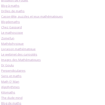
Brouillon de Poulet
Blog à maths
Drôles de maths
Casse-tête, puzzles et jeux mathématiques
Blogdemaths
Chez Gaspard
Le mathoscope
Zomefun
Mathéphysique
Livraison mathématique
Le webinet des curiosités
Images des Mathématiques
Dr Goulu
Perpendiculaires
Sens et maths
Math O' Man
AlgoRythmes
Kilomaths
The dude mind
Blog de maths