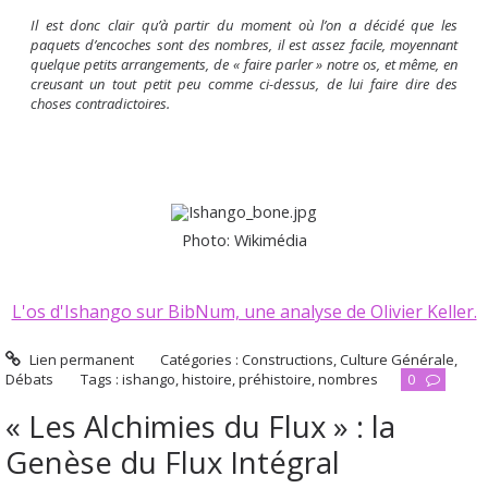
Il est donc clair qu’à partir du moment où l’on a décidé que les
paquets d’encoches sont des nombres, il est assez facile, moyennant
quelque petits arrangements, de « faire parler » notre os, et même, en
creusant un tout petit peu comme ci-dessus, de lui faire dire des
choses contradictoires.
Photo: Wikimédia
L'os d'Ishango sur BibNum, une analyse de Olivier Keller.
Lien permanent
Catégories :
Constructions
,
Culture Générale
,
Débats
Tags :
ishango
,
histoire
,
préhistoire
,
nombres
0
« Les Alchimies du Flux » : la
Genèse du Flux Intégral