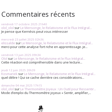
Commentaires récents
vendredi 17
octobre 2025
21h40
olol_olol
sur
Le Mensonge, le Relativisme et le Flux Intégral...
Je pense que Kernésis peut vous intéresser
mercredi 23
juillet 2025
02h36
elissalde
sur
Le Mensonge, le Relativisme et le Flux Intégral...
merci pour cette analyse fort riche en apprentissage. je...
vendredi 13
juin 2025
09h34
Olol
sur
Le Mensonge, le Relativisme et le Flux Intégral...
Cette réaction est compréhensible dans une lecture...
jeudi 12
juin 2025
20h39
Kosmanek
sur
Le Mensonge, le Relativisme et le Flux Intégral...
quel délire ! Qui se cache derrière ces considérations...
dimanche 04
mai 2025
17h15
olol_olol
sur
Le Thermomètre Joyeux : Un Outil pour Ressentir...
Mode d’emploi du Thermomètre joyeux « Sentir, amplifier,...