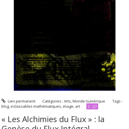
Lien permanent
Catégories :
Arts
,
Monde numérique
Tags :
blog
,
inclassables mathématiques
,
image
,
art
2
« Les Alchimies du Flux » : la
Genèse du Flux Intégral