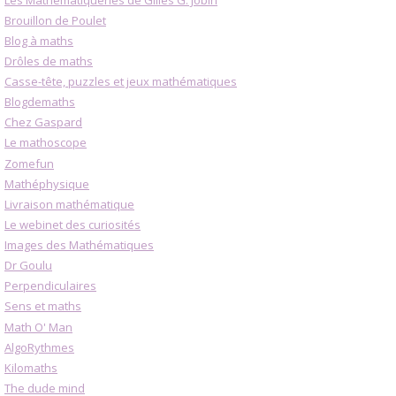
Brouillon de Poulet
Blog à maths
Drôles de maths
Casse-tête, puzzles et jeux mathématiques
Blogdemaths
Chez Gaspard
Le mathoscope
Zomefun
Mathéphysique
Livraison mathématique
Le webinet des curiosités
Images des Mathématiques
Dr Goulu
Perpendiculaires
Sens et maths
Math O' Man
AlgoRythmes
Kilomaths
The dude mind