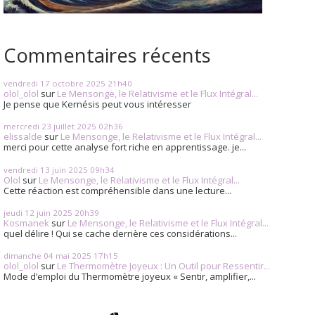
Commentaires récents
vendredi 17
octobre 2025
21h40
olol_olol
sur
Le Mensonge, le Relativisme et le Flux Intégral...
Je pense que Kernésis peut vous intéresser
mercredi 23
juillet 2025
02h36
elissalde
sur
Le Mensonge, le Relativisme et le Flux Intégral...
merci pour cette analyse fort riche en apprentissage. je...
vendredi 13
juin 2025
09h34
Olol
sur
Le Mensonge, le Relativisme et le Flux Intégral...
Cette réaction est compréhensible dans une lecture...
jeudi 12
juin 2025
20h39
Kosmanek
sur
Le Mensonge, le Relativisme et le Flux Intégral...
quel délire ! Qui se cache derrière ces considérations...
dimanche 04
mai 2025
17h15
olol_olol
sur
Le Thermomètre Joyeux : Un Outil pour Ressentir...
Mode d’emploi du Thermomètre joyeux « Sentir, amplifier,...