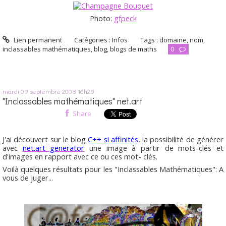
Photo:
gfpeck
Lien permanent
Catégories :
Infos
Tags :
domaine
,
nom
,
inclassables mathématiques
,
blog
,
blogs de maths
0
mardi 09
septembre 2008
16h29
"Inclassables mathématiques" net.art
Share
J'ai découvert sur le blog
C++ si affinités
, la possibilité de générer
avec
net.art generator
une image à partir de mots-clés et
d'images en rapport avec ce ou ces mot- clés.
Voilà quelques résultats pour les "Inclassables Mathématiques": A
vous de juger...