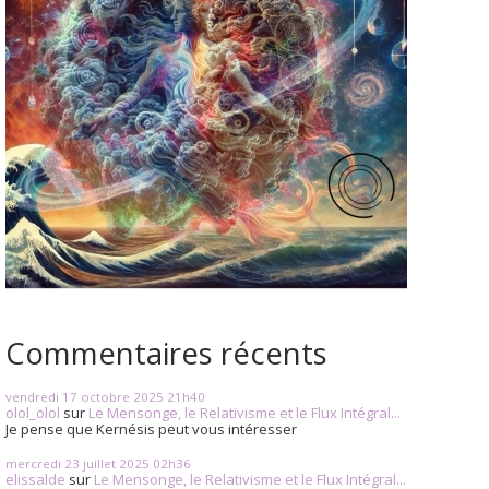
Commentaires récents
vendredi 17
octobre 2025
21h40
olol_olol
sur
Le Mensonge, le Relativisme et le Flux Intégral...
Je pense que Kernésis peut vous intéresser
mercredi 23
juillet 2025
02h36
elissalde
sur
Le Mensonge, le Relativisme et le Flux Intégral...