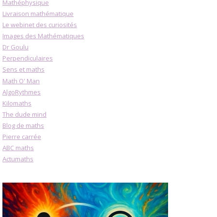
Mathéphysique
Livraison mathématique
Le webinet des curiosités
Images des Mathématiques
Dr Goulu
Perpendiculaires
Sens et maths
Math O' Man
AlgoRythmes
Kilomaths
The dude mind
Blog de maths
Pierre carrée
ABC maths
Actumaths