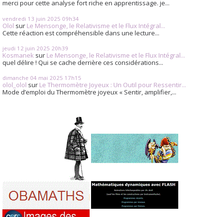
merci pour cette analyse fort riche en apprentissage. je...
vendredi 13
juin 2025
09h34
Olol
sur
Le Mensonge, le Relativisme et le Flux Intégral...
Cette réaction est compréhensible dans une lecture...
jeudi 12
juin 2025
20h39
Kosmanek
sur
Le Mensonge, le Relativisme et le Flux Intégral...
quel délire ! Qui se cache derrière ces considérations...
dimanche 04
mai 2025
17h15
olol_olol
sur
Le Thermomètre Joyeux : Un Outil pour Ressentir...
Mode d’emploi du Thermomètre joyeux « Sentir, amplifier,...