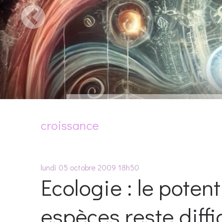
croissance
lundi 05
octobre 2009
18h50
Ecologie : le potent
espèces reste diffi