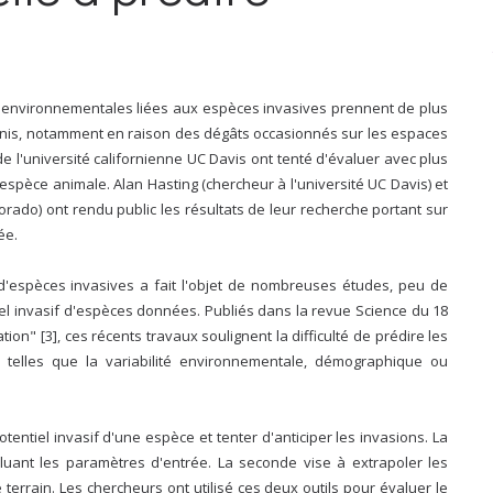
 environnementales liées aux espèces invasives prennent de plus
Unis, notamment en raison des dégâts occasionnés sur les espaces
e l'université californienne UC Davis ont tenté d'évaluer avec plus
espèce animale. Alan Hasting (chercheur à l'université UC Davis) et
orado) ont rendu public les résultats de leur recherche portant sur
ée.
d'espèces invasives a fait l'objet de nombreuses études, peu de
iel invasif d'espèces données. Publiés dans la revue Science du 18
on" [3], ces récents travaux soulignent la difficulté de prédire les
 telles que la variabilité environnementale, démographique ou
ntiel invasif d'une espèce et tenter d'anticiper les invasions. La
luant les paramètres d'entrée. La seconde vise à extrapoler les
terrain. Les chercheurs ont utilisé ces deux outils pour évaluer le