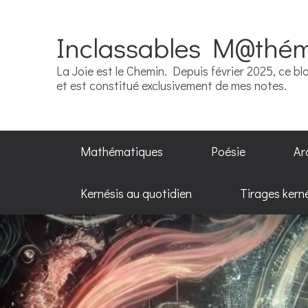
Inclassables M@thé
La Joie est le Chemin. Depuis février 2025, ce blo
et est constitué exclusivement de mes notes.
Mathématiques
Poésie
Ar
Kernésis au quotidien
Tirages kern