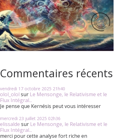
Commentaires récents
vendredi 17
octobre 2025
21h40
olol_olol
sur
Le Mensonge, le Relativisme et le
Flux Intégral...
Je pense que Kernésis peut vous intéresser
mercredi 23
juillet 2025
02h36
elissalde
sur
Le Mensonge, le Relativisme et le
Flux Intégral...
merci pour cette analyse fort riche en