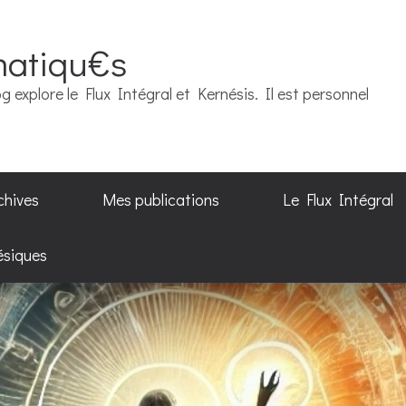
matiqu€s
g explore le Flux Intégral et Kernésis. Il est personnel
chives
Mes publications
Le Flux Intégral
ésiques