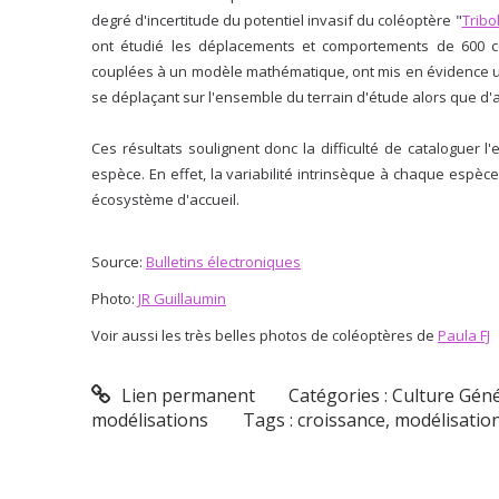
degré d'incertitude du potentiel invasif du coléoptère "
Trib
ont étudié les déplacements et comportements de 600 co
couplées à un modèle mathématique, ont mis en évidence un
se déplaçant sur l'ensemble du terrain d'étude alors que d'a
Ces résultats soulignent donc la difficulté de cataloguer 
espèce. En effet, la variabilité intrinsèque à chaque espè
écosys
tème d'accueil.
Source:
Bulletins électroniques
Photo:
JR Guillaumin
Voir aussi les très belles photos de coléoptères de
Paula FJ
Lien permanent
Catégories :
Culture Gén
modélisations
Tags :
croissance
,
modélisatio