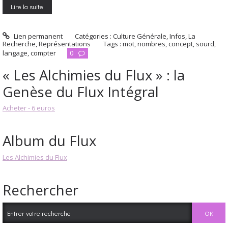
Lire la suite
Lien permanent
Catégories :
Culture Générale
,
Infos
,
La
Recherche
,
Représentations
Tags :
mot
,
nombres
,
concept
,
sourd
,
langage
,
compter
0
« Les Alchimies du Flux » : la
Genèse du Flux Intégral
Acheter - 6 euros
Album du Flux
Les Alchimies du Flux
Rechercher