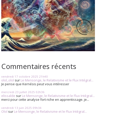
Commentaires récents
vendredi 17
octobre 2025
21h40
olol_olol
sur
Le Mensonge, le Relativisme et le Flux Intégral...
Je pense que Kernésis peut vous intéresser
mercredi 23
juillet 2025
02h36
elissalde
sur
Le Mensonge, le Relativisme et le Flux Intégral...
merci pour cette analyse fort riche en apprentissage. je...
vendredi 13
juin 2025
09h34
Olol
sur
Le Mensonge, le Relativisme et le Flux Intégral...