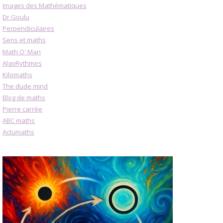
Images des Mathématiques
Dr Goulu
Perpendiculaires
Sens et maths
Math O' Man
AlgoRythmes
Kilomaths
The dude mind
Blog de maths
Pierre carrée
ABC maths
Actumaths