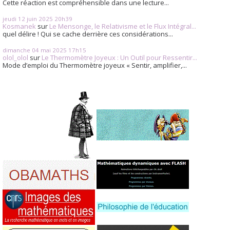
Cette réaction est compréhensible dans une lecture...
jeudi 12
juin 2025
20h39
Kosmanek
sur
Le Mensonge, le Relativisme et le Flux Intégral...
quel délire ! Qui se cache derrière ces considérations...
dimanche 04
mai 2025
17h15
olol_olol
sur
Le Thermomètre Joyeux : Un Outil pour Ressentir...
Mode d’emploi du Thermomètre joyeux « Sentir, amplifier,...