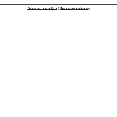
Déclarer un contenu illicite
|
Mentions légales de ce blog