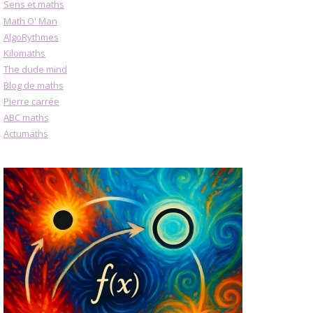
Sens et maths
Math O' Man
AlgoRythmes
Kilomaths
The dude mind
Blog de maths
Pierre carrée
ABC maths
Actumaths