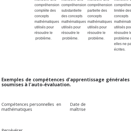
compréhension
compréhension
compréhension
compréhe
complète des
substantielle
partielle des
limitée de
concepts
des concepts
concepts
concepts
mathématiques
mathématiques
mathématiques
mathémat
utilisés pour
utilisés pour
utilisés pour
utilisés po
résoudre le
résoudre le
résoudre le
résoudre 
problème.
problème.
problème.
problème 
elles ne p
écrites.
Exemples de compétences d'apprentissage générales
soumises à l'auto-évaluation.
Compétences personnelles en
Date de
mathématiques
maîtrise
Persévérer