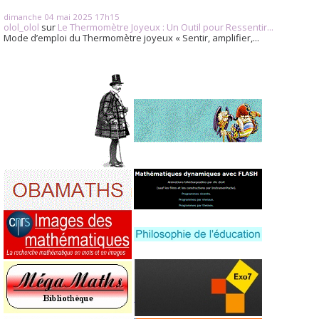
dimanche 04
mai 2025
17h15
olol_olol
sur
Le Thermomètre Joyeux : Un Outil pour Ressentir...
Mode d’emploi du Thermomètre joyeux « Sentir, amplifier,...