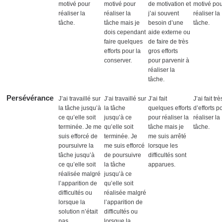
motivé pour
motivé pour
de motivation et
motivé po
réaliser la
réaliser la
j’ai souvent
réaliser la
tâche.
tâche mais je
besoin d’une
tâche.
dois cependant
aide externe ou
faire quelques
de faire de très
efforts pour la
gros efforts
conserver.
pour parvenir à
réaliser la
tâche.
Persévérance
J’ai travaillé sur
J’ai travaillé sur
J’ai fait
J’ai fait tr
la tâche jusqu’à
la tâche
quelques efforts
d’efforts p
ce qu’elle soit
jusqu’à ce
pour réaliser la
réaliser la
terminée. Je me
qu’elle soit
tâche mais je
tâche.
suis efforcé de
terminée. Je
me suis arrêté
poursuivre la
me suis efforcé
lorsque les
tâche jusqu’à
de poursuivre
difficultés sont
ce qu’elle soit
la tâche
apparues.
réalisée malgré
jusqu’à ce
l’apparition de
qu’elle soit
difficultés ou
réalisée malgré
lorsque la
l’apparition de
solution n’était
difficultés ou
pas
lorsque la