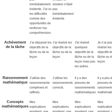
immédiatement
solution n’était
évidente. J’ai vu
pas
les difficultés
immédiatement
comme des
évidente.
opportunités de
renforcer ma
compréhension.
Achèvement
J’ai dépassé les
J’ai réalisé les
J'ai réalisé
Je n’ai pa
de la tâche
objectifs de la
objectifs de la
quelques
réalisé les
tâche ou de la
tâche ou de la
objectifs de la
objectifs d
leçon.
leçon.
tâche ou de la
tâche ou d
leçon mais pas
leçon.
les autres.
Raisonnement
J’utilise des
J’utilise les
Il y a des
Il y a peu 
mathématique
raisonnements
raisonnements
preuves de
preuves d
complexes et
corrects.
raisonnements
raisonnem
raffinés.
mathématiques.
mathémati
Concepts
Mes
Mes
Mes
Mes
mathématiques
explications
explications
explications
explicatio
montrent une
montrent une
montrent une
montrent 