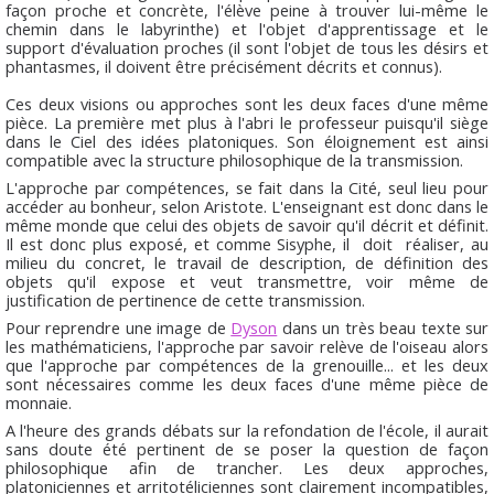
façon proche et concrète, l'élève peine à trouver lui-même le
chemin dans le labyrinthe) et l'objet d'apprentissage et le
support d'évaluation proches (il sont l'objet de tous les désirs et
phantasmes, il doivent être précisément décrits et connus).
Ces deux visions ou approches sont les deux faces d'une même
pièce. La première met plus à l'abri le professeur puisqu'il siège
dans le Ciel des idées platoniques. Son éloignement est ainsi
compatible avec la structure philosophique de la transmission.
L'approche par compétences, se fait dans la Cité, seul lieu pour
accéder au bonheur, selon Aristote. L'enseignant est donc dans le
même monde que celui des objets de savoir qu'il décrit et définit.
Il est donc plus exposé, et comme Sisyphe, il doit réaliser, au
milieu du concret, le travail de description, de définition des
objets qu'il expose et veut transmettre, voir même de
justification de pertinence de cette transmission.
Pour reprendre une image de
Dyson
dans un très beau texte sur
les mathématiciens, l'approche par savoir relève de l'oiseau alors
que l'approche par compétences de la grenouille... et les deux
sont nécessaires comme les deux faces d'une même pièce de
monnaie.
A l'heure des grands débats sur la refondation de l'école, il aurait
sans doute été pertinent de se poser la question de façon
philosophique afin de trancher. Les deux approches,
platoniciennes et arritotéliciennes sont clairement incompatibles,