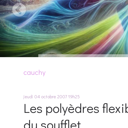
cauchy
jeudi 04
octobre 2007
19h25
Les polyèdres flexi
du soufflet