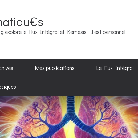
matiqu€s
g explore le Flux Intégral et Kernésis. Il est personnel
chives
Mes publications
Le Flux Intégral
ésiques