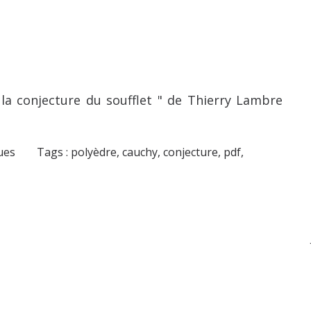
 la conjecture du soufflet " de Thierry Lambre
ues
Tags :
polyèdre
,
cauchy
,
conjecture
,
pdf
,