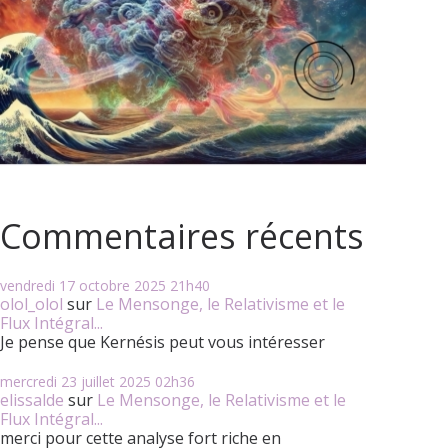
Commentaires récents
vendredi 17
octobre 2025
21h40
olol_olol
sur
Le Mensonge, le Relativisme et le
Flux Intégral...
Je pense que Kernésis peut vous intéresser
mercredi 23
juillet 2025
02h36
elissalde
sur
Le Mensonge, le Relativisme et le
Flux Intégral...
merci pour cette analyse fort riche en