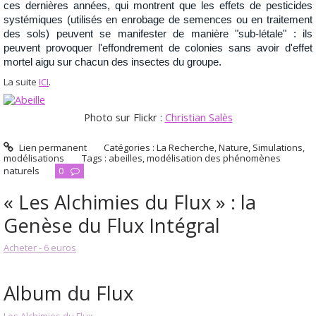
ces dernières années, qui montrent que les effets de pesticides
systémiques (utilisés en enrobage de semences ou en traitement
des sols) peuvent se
manifester
de manière "sub-létale" : ils
peuvent
provoquer
l'effondrement de colonies sans
avoir
d'effet
mortel aigu sur chacun des insectes du groupe.
La suite
ICI
.
Photo sur Flickr :
Christian Salès
Lien permanent
Catégories :
La Recherche
,
Nature
,
Simulations,
modélisations
Tags :
abeilles
,
modélisation des phénomènes
naturels
0
« Les Alchimies du Flux » : la
Genèse du Flux Intégral
Acheter - 6 euros
Album du Flux
Les Alchimies du Flux