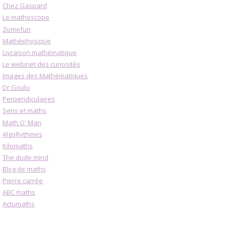
Chez Gaspard
Le mathoscope
Zomefun
Mathéphysique
Livraison mathématique
Le webinet des curiosités
Images des Mathématiques
Dr Goulu
Perpendiculaires
Sens et maths
Math O' Man
AlgoRythmes
Kilomaths
The dude mind
Blog de maths
Pierre carrée
ABC maths
Actumaths