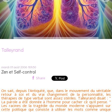
Talleyrand
mardi 01
août 2006
10h50
Zen et Self-control
Share
On sait, depuis l'Antiquité, que, dans le mouvement du véritable
retour à soi et du vrai changement de la personnalité, les
thérapies de type verbal sont assez stériles. Talleyrand disait : "
La parole a été donnée à l'homme pour cacher ce qu'il pense. "
Les racines de la tragédie du monde moderne s'appuient sur
cette politique qui consiste à utiliser les mots comme unique