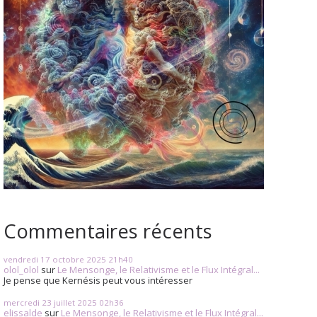
Commentaires récents
vendredi 17
octobre 2025
21h40
olol_olol
sur
Le Mensonge, le Relativisme et le Flux Intégral...
Je pense que Kernésis peut vous intéresser
mercredi 23
juillet 2025
02h36
elissalde
sur
Le Mensonge, le Relativisme et le Flux Intégral...