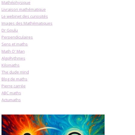
Mathéphysique
Livraison mathématique
Le webinet des curiosités
Images des Mathématiques
Dr Goulu
Perpendiculaires
Sens et maths
Math O' Man
AlgoRythmes
Kilomaths
The dude mind
Blog de maths
Pierre carrée
ABC maths
Actumaths