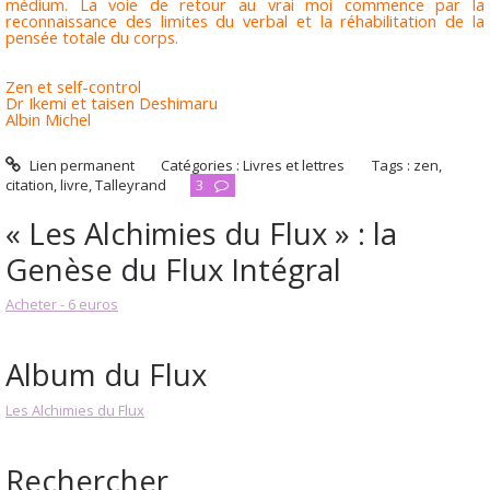
médium. La voie de retour au vrai moi commence par la
reconnaissance des limites du verbal et la réhabilitation de la
pensée totale du corps.
Zen et self-control
Dr Ikemi et taisen Deshimaru
Albin Michel
Lien permanent
Catégories :
Livres et lettres
Tags :
zen
,
citation
,
livre
,
Talleyrand
3
« Les Alchimies du Flux » : la
Genèse du Flux Intégral
Acheter - 6 euros
Album du Flux
Les Alchimies du Flux
Rechercher