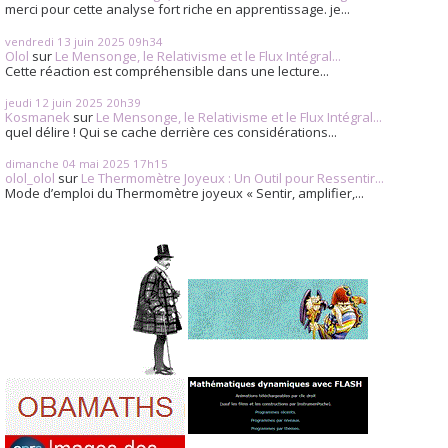
merci pour cette analyse fort riche en apprentissage. je...
vendredi 13
juin 2025
09h34
Olol
sur
Le Mensonge, le Relativisme et le Flux Intégral...
Cette réaction est compréhensible dans une lecture...
jeudi 12
juin 2025
20h39
Kosmanek
sur
Le Mensonge, le Relativisme et le Flux Intégral...
quel délire ! Qui se cache derrière ces considérations...
dimanche 04
mai 2025
17h15
olol_olol
sur
Le Thermomètre Joyeux : Un Outil pour Ressentir...
Mode d’emploi du Thermomètre joyeux « Sentir, amplifier,...