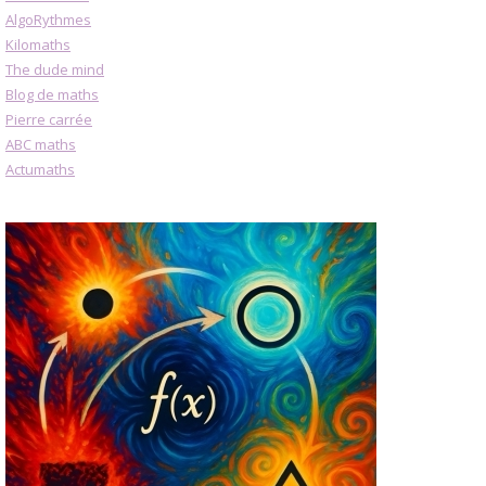
AlgoRythmes
Kilomaths
The dude mind
Blog de maths
Pierre carrée
ABC maths
Actumaths