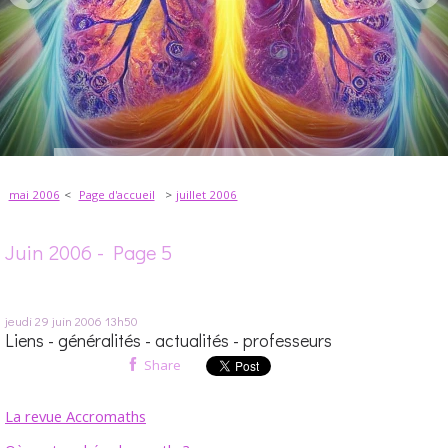
mai 2006
Page d'accueil
juillet 2006
Juin 2006
- Page 5
jeudi 29
juin 2006
13h50
Liens - généralités - actualités - professeurs
Share
La revue Accromaths