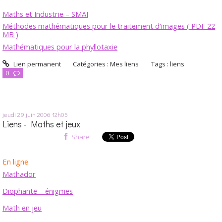
Maths et Industrie – SMAI
Méthodes mathématiques pour le traitement d'images ( PDF 22
MB )
Mathématiques pour la phyllotaxie
Lien permanent
Catégories :
Mes liens
Tags :
liens
0
jeudi 29
juin 2006
12h05
Liens - Maths et jeux
Share
En ligne
Mathador
Diophante – énigmes
Math en jeu