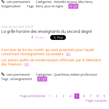
Lien permanent
Catégories :
Activités et jeux
,
Mes liens
,
Vulgarisation
Tags :
liens
,
jeux en ligne
0
lundi 26
juin 2006
20h35
La grille horaire des enseignants du second degré
Share
Il est bon de lire les motifs qui sont proposés pour l'audit
concernant l'enseignement secondaire :
ICI
Les autres audits de modernisation effectués par le Ministère
des Finances :
ICI
Lien permanent
Catégories :
Quel beau métier professeur
Tags :
enseignement
1
Page précédente
1
2
3
4
5
6
7
8
9
Page suivante