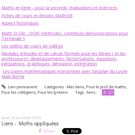
Maths en ligne - pour la seconde, évaluations et exercices
Fiches de cours et devoirs Maths93
Aspect historiques
Math-O-Clic : QCM, méthodes, synthèses démonstrations pour
Terminale S
Les vidéos de cours de collège
Modules d'études et de calculs formels pour les élèves ( et les
professeurs!): développements, factorisations, équations,
inéquations, graphiques, dérivation, intégration
Les pages mathématiques interactives avec Géoplan du Lycée
Alain Borne
Lien permanent
Catégories :
Mes liens
,
Pour le prof de maths
,
Pour les collégiens
,
Pour les lycéens
Tags :
liens
0
jeudi 29
juin 2006
12h35
Liens - Maths appliquées
Share