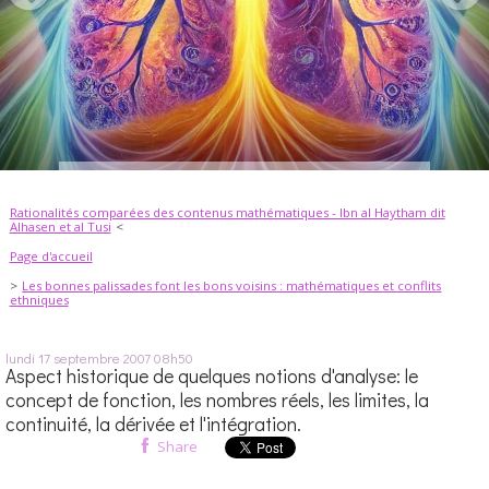
Rationalités comparées des contenus mathématiques - Ibn al Haytham dit
Alhasen et al Tusi
Page d'accueil
Les bonnes palissades font les bons voisins : mathématiques et conflits
ethniques
lundi 17
septembre 2007
08h50
Aspect historique de quelques notions d'analyse: le
concept de fonction, les nombres réels, les limites, la
continuité, la dérivée et l'intégration.
Share