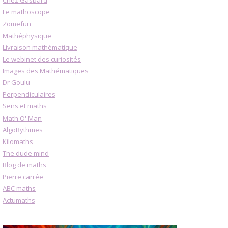
Chez Gaspard
Le mathoscope
Zomefun
Mathéphysique
Livraison mathématique
Le webinet des curiosités
Images des Mathématiques
Dr Goulu
Perpendiculaires
Sens et maths
Math O' Man
AlgoRythmes
Kilomaths
The dude mind
Blog de maths
Pierre carrée
ABC maths
Actumaths