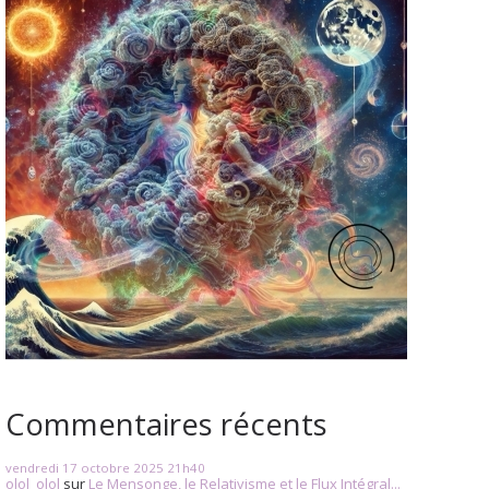
Commentaires récents
vendredi 17
octobre 2025
21h40
olol_olol
sur
Le Mensonge, le Relativisme et le Flux Intégral...