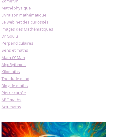
Zomefun
Mathéphysique
Livraison mathématique
Le webinet des curiosités
Images des Mathématiques
Dr Goulu
Perpendiculaires
Sens et maths
Math O' Man
AlgoRythmes
Kilomaths
The dude mind
Blog de maths
Pierre carrée
ABC maths
Actumaths