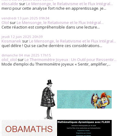
elissalde
sur
Le Mensonge, le Relativisme et le Flux Intégral...
merci pour cette analyse fort riche en apprentissage. je...
vendredi 13
juin 2025
09h34
Olol
sur
Le Mensonge, le Relativisme et le Flux Intégral...
Cette réaction est compréhensible dans une lecture...
jeudi 12
juin 2025
20h39
Kosmanek
sur
Le Mensonge, le Relativisme et le Flux Intégral...
quel délire ! Qui se cache derrière ces considérations...
dimanche 04
mai 2025
17h15
olol_olol
sur
Le Thermomètre Joyeux : Un Outil pour Ressentir...
Mode d’emploi du Thermomètre joyeux « Sentir, amplifier,...