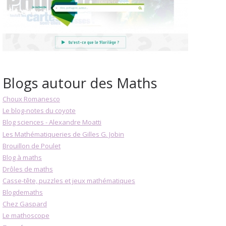
Blogs autour des Maths
Choux Romanesco
Le blog-notes du coyote
Blog sciences - Alexandre Moatti
Les Mathématiqueries de Gilles G. Jobin
Brouillon de Poulet
Blog à maths
Drôles de maths
Casse-tête, puzzles et jeux mathématiques
Blogdemaths
Chez Gaspard
Le mathoscope