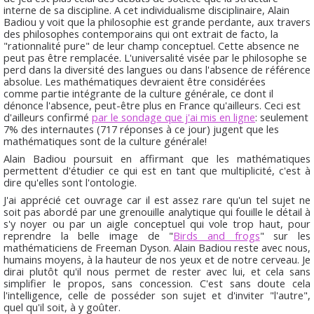
interne de sa discipline. A cet individualisme disciplinaire, Alain
Badiou y voit que la philosophie est grande perdante, aux travers
des philosophes contemporains qui ont extrait de facto, la
"rationnalité pure" de leur champ conceptuel. Cette absence ne
peut pas être remplacée. L'universalité visée par le philosophe se
perd dans la diversité des langues ou dans l'absence de référence
absolue. Les mathématiques devraient être considérées
comme partie intégrante de la culture générale, ce dont il
dénonce l'absence, peut-être plus en France qu'ailleurs. Ceci est
d'ailleurs confirmé
par le sondage que j'ai mis en ligne
: seulement
7% des internautes (717 réponses à ce jour) jugent que les
mathématiques sont de la culture générale!
Alain Badiou poursuit en affirmant que les mathématiques
permettent d'étudier ce qui est en tant que multiplicité, c'est à
dire qu'elles sont l'ontologie.
J'ai apprécié cet ouvrage car il est assez rare qu'un tel sujet ne
soit pas abordé par une grenouille analytique qui fouille le détail à
s'y noyer ou par un aigle conceptuel qui vole trop haut, pour
reprendre la belle image de "
Birds and frogs
" sur les
mathématiciens de Freeman Dyson. Alain Badiou reste avec nous,
humains moyens, à la hauteur de nos yeux et de notre cerveau. Je
dirai plutôt qu'il nous permet de rester avec lui, et cela sans
simplifier le propos, sans concession. C'est sans doute cela
l'intelligence, celle de posséder son sujet et d'inviter "l'autre",
quel qu'il soit, à y goûter.