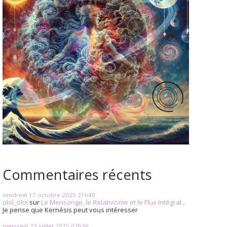
Commentaires récents
vendredi 17
octobre 2025
21h40
olol_olol
sur
Le Mensonge, le Relativisme et le Flux Intégral...
Je pense que Kernésis peut vous intéresser
mercredi 23
juillet 2025
02h36