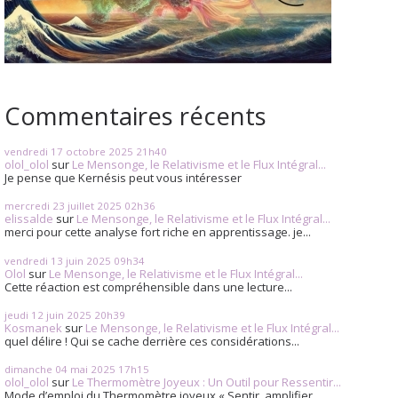
Commentaires récents
vendredi 17
octobre 2025
21h40
olol_olol
sur
Le Mensonge, le Relativisme et le Flux Intégral...
Je pense que Kernésis peut vous intéresser
mercredi 23
juillet 2025
02h36
elissalde
sur
Le Mensonge, le Relativisme et le Flux Intégral...
merci pour cette analyse fort riche en apprentissage. je...
vendredi 13
juin 2025
09h34
Olol
sur
Le Mensonge, le Relativisme et le Flux Intégral...
Cette réaction est compréhensible dans une lecture...
jeudi 12
juin 2025
20h39
Kosmanek
sur
Le Mensonge, le Relativisme et le Flux Intégral...
quel délire ! Qui se cache derrière ces considérations...
dimanche 04
mai 2025
17h15
olol_olol
sur
Le Thermomètre Joyeux : Un Outil pour Ressentir...
Mode d’emploi du Thermomètre joyeux « Sentir, amplifier,...