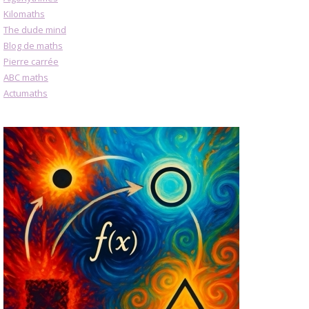
Kilomaths
The dude mind
Blog de maths
Pierre carrée
ABC maths
Actumaths