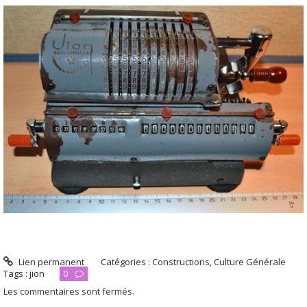
Lien permanent
Catégories :
Constructions
,
Culture Générale
Tags :
jion
0
Les commentaires sont fermés.