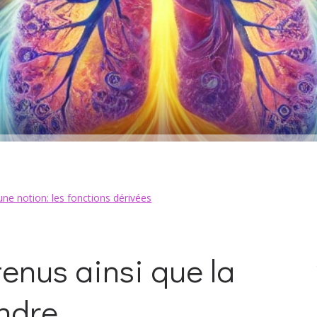
une notion: les fonctions dérivées
enus ainsi que la
endre