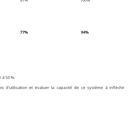
81%
100%
77%
94%
r à 50 %.
s d'utilisation et évaluer la capacité de ce système à infléchir