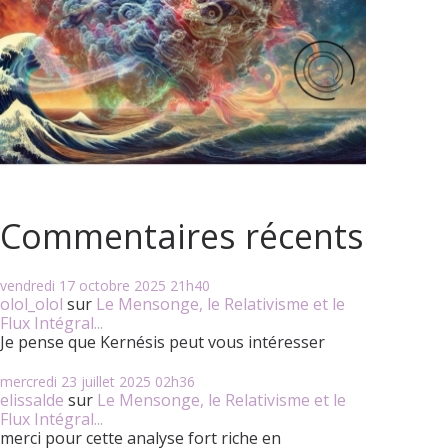
Commentaires récents
vendredi 17
octobre 2025
21h40
olol_olol
sur
Le Mensonge, le Relativisme et le
Flux Intégral...
Je pense que Kernésis peut vous intéresser
mercredi 23
juillet 2025
02h36
elissalde
sur
Le Mensonge, le Relativisme et le
Flux Intégral...
merci pour cette analyse fort riche en