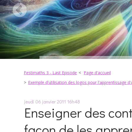
Festimaths 3 - Last Episode
Page d'accueil
Exemple d'utilisation des logos pour l'apprentissage d'
jeudi 06
janvier 2011
16h48
Enseigner des cont
façon de les appr