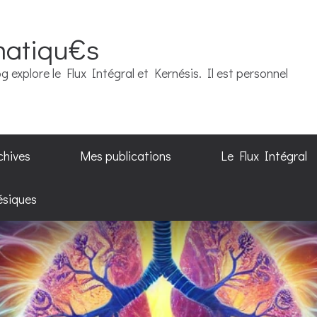
matiqu€s
g explore le Flux Intégral et Kernésis. Il est personnel
chives
Mes publications
Le Flux Intégral
ésiques