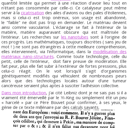
quantité limitée qui permet à une réaction d'avoir lieu tout en
n'étant pas consommée par celle-ci. Ce catalyseur peut même
servir à la
cicatrisation
des ailes d'avions ou des pales d'éoliennes,
mais si celui-ci est trop onéreux, son usage est abandonné,
le "faible" ne doit pas trop en demander. Le matériau devient
ainsi comme vascularisé. L'éclairage se fait à l'intérieur de la
matière, matière auparavant obscure qui est maîtrisée de
l'intérieur. Les recherches sur
les nanotubes
sont à l'origine de
ces progrès. Les mathématiques, toujours discrètes ( sans jeu de
mot ! ) ne sont pas étrangères à cette meilleure compréhension,
elles interviennent, via l'informatique, dans la
modélisation des
matériaux nano-structurés
. Comme toute technologie, celle du
petit, celle de l'intérieur, doit faire preuve de modération. Elle
fait peur, plus elle fait subir à l'extérieur de fortes pressions, plus
celui-ci réagit. On le voit lorsqu'il s'agit d'organismes
génétiquement modifiés qui véhiculent de nombreuses peurs
alors que des technologies locales autour d'une tumeur
cancéreuse seraient plus aptes à susciter l'adhésion collective.
Dans mon introduction
, j'ai cité Leibniz dont je ne sais pas si il a
vraiment été émerveillé par le Yi-King ou simplement été un peu
« harcelé » par ce Père Bouvet pour confirmer, à ses yeux, le
génie de ce texte millénaire par des calculs savants.