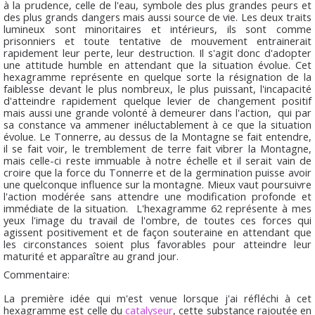
à la prudence, celle de l'eau, symbole des plus grandes peurs et
des plus grands dangers mais aussi source de vie. Les deux traits
lumineux sont minoritaires et intérieurs, ils sont comme
prisonniers et toute tentative de mouvement entrainerait
rapidement leur perte, leur destruction. Il s'agit donc d'adopter
une attitude humble en attendant que la situation évolue. Cet
hexagramme représente en quelque sorte la résignation de la
faiblesse devant le plus nombreux, le plus puissant, l'incapacité
d'atteindre rapidement quelque levier de changement positif
mais aussi une grande volonté à demeurer dans l'action, qui par
sa constance va ammener inéluctablement à ce que la situation
évolue. Le Tonnerre, au dessus de la Montagne se fait entendre,
il se fait voir, le tremblement de terre fait vibrer la Montagne,
mais celle-ci reste immuable à notre échelle et il serait vain de
croire que la force du Tonnerre et de la germination puisse avoir
une quelconque influence sur la montagne. Mieux vaut poursuivre
l'action modérée sans attendre une modification profonde et
immédiate de la situation. L'hexagramme 62 représente à mes
yeux l'image du travail de l'ombre, de toutes ces forces qui
agissent positivement et de façon souteraine en attendant que
les circonstances soient plus favorables pour atteindre leur
maturité et apparaître au grand jour.
Commentaire:
La première idée qui m'est venue lorsque j'ai réfléchi à cet
hexagramme est celle du
catalyseur
, cette substance rajoutée en