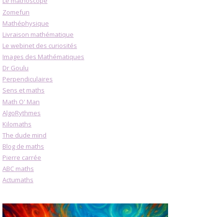
Le mathoscope
Zomefun
Mathéphysique
Livraison mathématique
Le webinet des curiosités
Images des Mathématiques
Dr Goulu
Perpendiculaires
Sens et maths
Math O' Man
AlgoRythmes
Kilomaths
The dude mind
Blog de maths
Pierre carrée
ABC maths
Actumaths