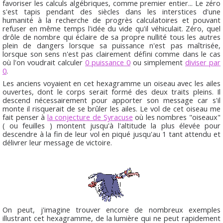
favoriser les calculs algébriques, comme premier entier... Le zéro
s'est tapis pendant des siècles dans les interstices d'une
humanité à la recherche de progrès calculatoires et pouvant
refuser en même temps l'idée du vide qu'il véhiculait. Zéro, quel
drôle de nombre qui éclaire de sa propre nullité tous les autres
plein de dangers lorsque sa puissance n'est pas maîtrisée,
lorsque son sens n'est pas clairement défini comme dans le cas
où l'on voudrait calculer
0 puissance 0
ou simplement
diviser par
0
.
Les anciens voyaient en cet hexagramme un oiseau avec les ailes
ouvertes, dont le corps serait formé des deux traits pleins. Il
descend nécessairement pour apporter son message car s'il
monte il risquerait de se brûler les ailes. Le vol de cet oiseau me
fait penser à
la conjecture de Syracuse
où les nombres "oiseaux"
( ou feuilles ) montent jusqu'à l'altitude la plus élevée pour
descendre à la fin de leur vol en piqué jusqu'au 1 tant attendu et
délivrer leur message de victoire.
On peut, j'imagine trouver encore de nombreux exemples
illustrant cet hexagramme, de la lumière qui ne peut rapidement