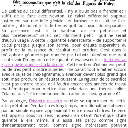
De Leibniz au calcul différentiel, il n'y a qu'un pas à franchir et il
suffit de le faire avec Newton. Le calcul différentiel s'appuie
justement sur une idée géniale et lumineuse qui sait se faire
oublier , attendant juste le temps qu'il faut avant de disparaître.
Sa puissance est à la hauteur de sa petitesse et
plus "prétencieux" serait cet infiniment petit qu'il ne serait
d'aucun usage. A cette « quantité évanescente » de supporter le
calcul presque jusqu'à son terme, pour ensuite disparaître au
profit de la puissance du résultat qu'il produit. C'est dans la
métaphore géométrique donnée par Leibniz lui-même que peut
s'entrevoir l'image de cette «quantité évanescente» :
le dx est au
x, ce que le point est à la droite
. Cette notion d'infiniment petit,
ou de très petit d'ordre supérieur me paraît tout à fait en accord
avec le sujet de l'hexagramme. S'évanouir devant plus grand que
soit, mais produire un résultat puissant. La rigueur de ce sacrifice
n'est pas encore totale et il faudra encore des années de travail
mathématique pour mettre tout cela dans une théorie solide.
Cela me paraît être une bonne illustration de l'hexagramme 62.
Par analogie,
l'histoire du zéro
semble se rapprocher de cette
interprétation. Pendant très longtemps, on indiquait une absence
par un simple espace approximatif entre deux chiffres. Le zéro
est apparu sous un sens nouveau en ôtant l'identique d'une
quantité à elle même, il a aussi été perçu comme signe
d'anéantissement total, comme signe intéressant pouvant