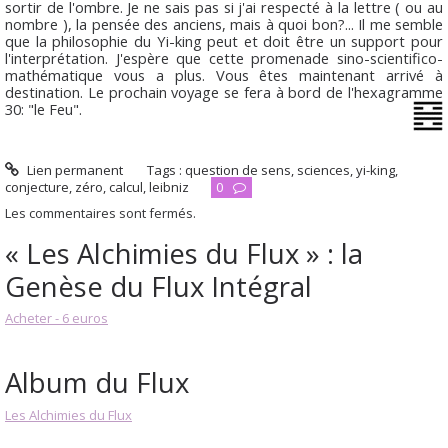
sortir de l'ombre. Je ne sais pas si j'ai respecté à la lettre ( ou au
nombre ), la pensée des anciens, mais à quoi bon?... Il me semble
que la philosophie du Yi-king peut et doit être un support pour
l'interprétation. J'espère que cette promenade sino-scientifico-
mathématique vous a plus. Vous êtes maintenant arrivé à
destination. Le prochain voyage se fera à bord de l'hexagramme
30: "le Feu".
Lien permanent
Tags :
question de sens
,
sciences
,
yi-king
,
conjecture
,
zéro
,
calcul
,
leibniz
0
Les commentaires sont fermés.
« Les Alchimies du Flux » : la
Genèse du Flux Intégral
Acheter - 6 euros
Album du Flux
Les Alchimies du Flux