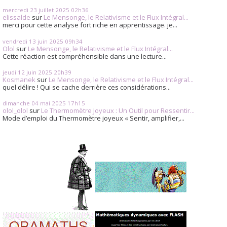
mercredi 23
juillet 2025
02h36
elissalde
sur
Le Mensonge, le Relativisme et le Flux Intégral...
merci pour cette analyse fort riche en apprentissage. je...
vendredi 13
juin 2025
09h34
Olol
sur
Le Mensonge, le Relativisme et le Flux Intégral...
Cette réaction est compréhensible dans une lecture...
jeudi 12
juin 2025
20h39
Kosmanek
sur
Le Mensonge, le Relativisme et le Flux Intégral...
quel délire ! Qui se cache derrière ces considérations...
dimanche 04
mai 2025
17h15
olol_olol
sur
Le Thermomètre Joyeux : Un Outil pour Ressentir...
Mode d’emploi du Thermomètre joyeux « Sentir, amplifier,...