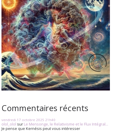
Commentaires récents
vendredi 17
octobre 2025
21h40
olol_olol
sur
Le Mensonge, le Relativisme et le Flux Intégral...
Je pense que Kernésis peut vous intéresser