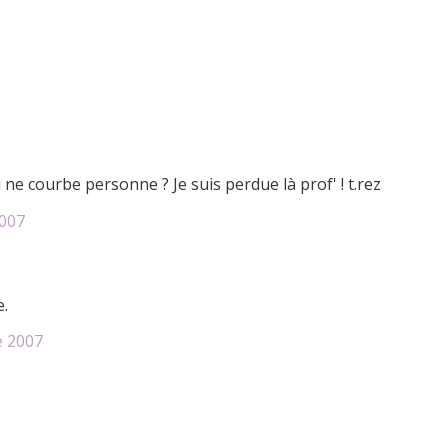
 ne courbe personne ? Je suis perdue là prof' ! t.rez
007
e.
e 2007