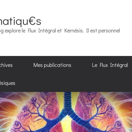
matiqu€s
g explore le Flux Intégral et Kernésis. Il est personnel
chives
Mes publications
Le Flux Intégral
ésiques