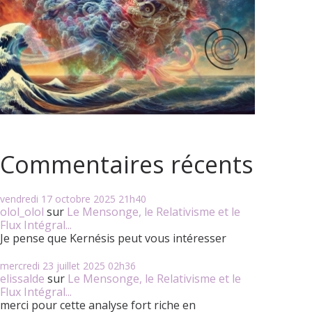
Commentaires récents
vendredi 17
octobre 2025
21h40
olol_olol
sur
Le Mensonge, le Relativisme et le
Flux Intégral...
Je pense que Kernésis peut vous intéresser
mercredi 23
juillet 2025
02h36
elissalde
sur
Le Mensonge, le Relativisme et le
Flux Intégral...
merci pour cette analyse fort riche en