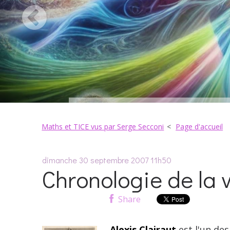
Maths et TICE vus par Serge Secconi
Page d'accueil
dimanche 30
septembre 2007
11h50
Chronologie de la v
Share
Alexis Clairaut
est l'un de