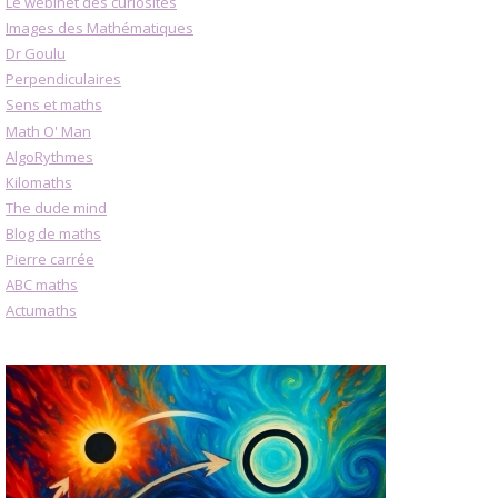
Le webinet des curiosités
Images des Mathématiques
Dr Goulu
Perpendiculaires
Sens et maths
Math O' Man
AlgoRythmes
Kilomaths
The dude mind
Blog de maths
Pierre carrée
ABC maths
Actumaths