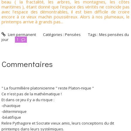
beau ( la fractalité, les arbres, les montagnes, les côtes
maritimes ), étant donné que l'espace des vérités ne coïncide pas
avec l'espace des démontrables, il est bien difficile de croire
encore à ce vieux machin poussiéreux. Alors à nos plumeaux, le
printemps arrive à grands pas...
Lien permanent
Catégories :
Pensées
Tags :
Mes pensées du
jour
1
Commentaires
" La fourmillière platonicienne " reste Platon-nique "
Ce n'est pas de la mathématique !
Et dans ce jeu il y a du risque :
-chaotique
-déterminique
-béatifique
Relire Pythagore et Socrate vieux amis, leurs conceptions du dit
printemps dans leurs systémiques.