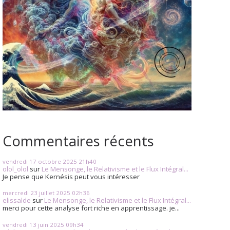
Commentaires récents
vendredi 17
octobre 2025
21h40
olol_olol
sur
Le Mensonge, le Relativisme et le Flux Intégral...
Je pense que Kernésis peut vous intéresser
mercredi 23
juillet 2025
02h36
elissalde
sur
Le Mensonge, le Relativisme et le Flux Intégral...
merci pour cette analyse fort riche en apprentissage. je...
vendredi 13
juin 2025
09h34