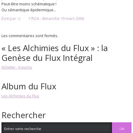
Peut-être moins schématique !
Ou sémantique épidermique...
Écrit par :
t.
17h24
-
dimanche 19
mars 2006
Les commentaires sont fermés.
« Les Alchimies du Flux » : la
Genèse du Flux Intégral
Acheter - 6 euros
Album du Flux
Les Alchimies du Flux
Rechercher