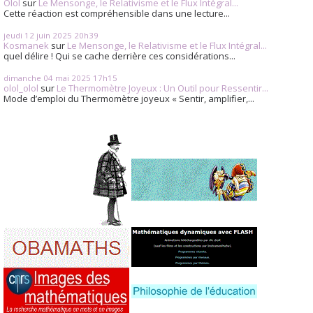
Olol
sur
Le Mensonge, le Relativisme et le Flux Intégral...
Cette réaction est compréhensible dans une lecture...
jeudi 12
juin 2025
20h39
Kosmanek
sur
Le Mensonge, le Relativisme et le Flux Intégral...
quel délire ! Qui se cache derrière ces considérations...
dimanche 04
mai 2025
17h15
olol_olol
sur
Le Thermomètre Joyeux : Un Outil pour Ressentir...
Mode d’emploi du Thermomètre joyeux « Sentir, amplifier,...