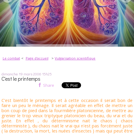
Le combat
Page d'accueil
Vulgarisation scientifique
dimanche 19
mars 2006
15h25
C'est le printemps
Share
C'est bientôt le printemps et à cette occasion il serait bon de
faire un peu le ménage. Il serait agréable en effet de mettre un
bon coup de pied dans la fourmilière platonicienne, de mettre au
grenier le trop vieux triptyque platonicien du beau, du vrai et du
juste. En effet , du déterminisme nait le chaos ( chaos
déterministe ), du chaos nait le vrai qui n'est pas forcément juste
( la destruction, la mort, les nuées d'insectes ) mais qui peut être