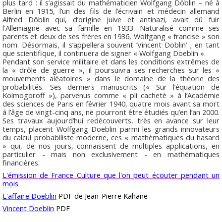
plus tard : il s’agissait du mathématicien Wolfgang Döblin – né à
Berlin en 1915, l’un des fils de l’écrivain et médecin allemand
Alfred Döblin qui, d’origine juive et antinazi, avait dû fuir
l'Allemagne avec sa famille en 1933. Naturalisé comme ses
parents et deux de ses frères en 1936, Wolfgang « francise » son
nom. Désormais, il s’appellera souvent ‘Vincent Doblin’ ; en tant
que scientifique, il continuera de signer « Wolfgang Doeblin ».
Pendant son service militaire et dans les conditions extrêmes de
la « drôle de guerre », il poursuivra ses recherches sur les «
mouvements aléatoires » dans le domaine de la théorie des
probabilités. Ses derniers manuscrits (« Sur l’équation de
Kolmogoroff »), parvenus comme « pli cacheté » à l’Académie
des sciences de Paris en février 1940, quatre mois avant sa mort
à l’âge de vingt-cinq ans, ne pourront être étudiés qu’en l’an 2000.
Ses travaux aujourd’hui redécouverts, très en avance sur leur
temps, placent Wolfgang Doeblin parmi les grands innovateurs
du calcul probabiliste moderne, ces « mathématiques du hasard
» qui, de nos jours, connaissent de multiples applications, en
particulier - mais non exclusivement - en mathématiques
financières.
L'émission de France Culture que l'on peut écouter pendant un
mois
L'affaire Doeblin
PDF de Jean-Pierre Kahane
Vincent Doeblin
PDF