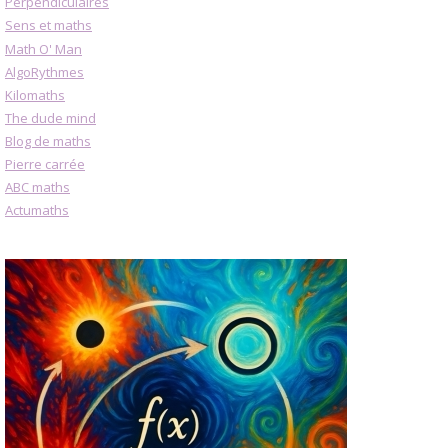
Perpendiculaires
Sens et maths
Math O' Man
AlgoRythmes
Kilomaths
The dude mind
Blog de maths
Pierre carrée
ABC maths
Actumaths