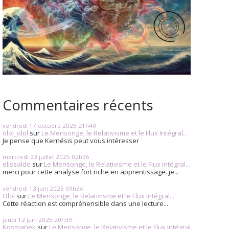
Commentaires récents
vendredi 17
octobre 2025
21h40
olol_olol
sur
Le Mensonge, le Relativisme et le Flux Intégral...
Je pense que Kernésis peut vous intéresser
mercredi 23
juillet 2025
02h36
elissalde
sur
Le Mensonge, le Relativisme et le Flux Intégral...
merci pour cette analyse fort riche en apprentissage. je...
vendredi 13
juin 2025
09h34
Olol
sur
Le Mensonge, le Relativisme et le Flux Intégral...
Cette réaction est compréhensible dans une lecture...
jeudi 12
juin 2025
20h39
Kosmanek
sur
Le Mensonge, le Relativisme et le Flux Intégral...