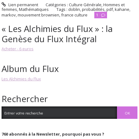
Lien permanent
Catégories :
Culture Générale
,
Hommes et
femmes
,
Mathématiques
Tags :
doblin
,
probabilités
,
pdf
,
kahane
,
markov
,
mouvement brownien
,
france culture
1
« Les Alchimies du Flux » : la
Genèse du Flux Intégral
Acheter - 6 euros
Album du Flux
Les Alchimies du Flux
Rechercher
760
abonnés à la Newsletter, pourquoi pas vous ?