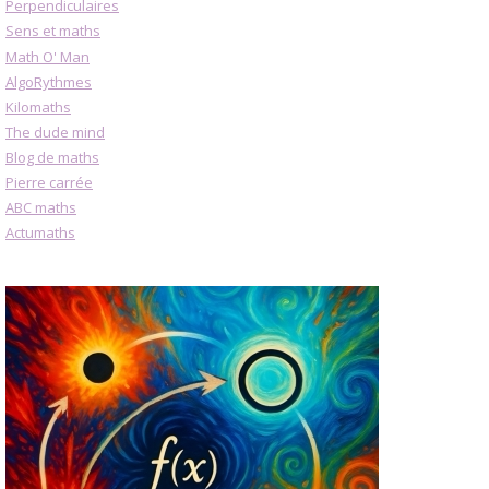
Perpendiculaires
Sens et maths
Math O' Man
AlgoRythmes
Kilomaths
The dude mind
Blog de maths
Pierre carrée
ABC maths
Actumaths