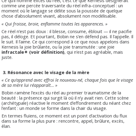
Ce qu’il nomme excès du réel, c’est ce que Kernesis désignerait
comme une percée traversante du réel infra-conceptuel : un
moment où le langage se délite sous la poussée de quelque
chose d’absolument vivant, absolument non modélisable.
« Qui froisse, broie, enflamme toutes les apparences. »
Ce réel n’est pas doux : il blesse, consume, éblouit — il ne pacifie
pas, il déloge. Et pourtant, Bobin ne s’en défend pas. Il l’appelle. Il
le suit. Il l’aime. Ce qui correspond à ce que nous appelons dans
Kernesis la joie brûlante, ou la joie transmutée : une joie
infractale✦ (voir définition)
, qui n’est pas agréable, mais
juste.
3.
Résonance avec le visage de la mère
« Ce qu’apprend avec effroi le nouveau-né, chaque fois que le visage
de sa mère lui réapparaît… »
Bobin ramène l’excès du réel au premier traumatisme de la
beauté : la présence qui surgit là où il n’y avait rien. Cette scène
(archétypale) réactive le moment d’effondrement du néant chez
l’enfant : un monde se forme dans la chair du visage.
En termes fluïens, ce moment est un point d’activation du flux
dans sa forme la plus pure : rencontre, appel, brûlure, excès,
élan.