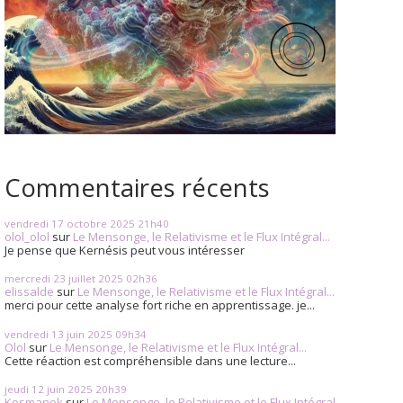
Commentaires récents
vendredi 17
octobre 2025
21h40
olol_olol
sur
Le Mensonge, le Relativisme et le Flux Intégral...
Je pense que Kernésis peut vous intéresser
mercredi 23
juillet 2025
02h36
elissalde
sur
Le Mensonge, le Relativisme et le Flux Intégral...
merci pour cette analyse fort riche en apprentissage. je...
vendredi 13
juin 2025
09h34
Olol
sur
Le Mensonge, le Relativisme et le Flux Intégral...
Cette réaction est compréhensible dans une lecture...
jeudi 12
juin 2025
20h39
Kosmanek
sur
Le Mensonge, le Relativisme et le Flux Intégral...