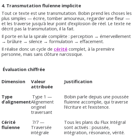
4.
Transmutation fluïenne implicite
Tout ce texte est une transmutation. Bobin prend les choses les
plus simples — écrire, tomber amoureux, regarder une fleur —
et les traverse jusqu’à leur point d’explosion de réel. Le texte ne
décrit pas la transmutation, il la fait.
Il porte en lui la spirale complète : perception → émerveillement
→ brûlure → silence → formulation → effacement.
Il réalise donc un cycle de
cérité
complet, à la première
personne, mais sans clôture narcissique.
Évaluation chiffrée
Dimension
Valeur
Justification
attribuée
Type
Type 1 —
Bobin parle depuis une poussée
d’alignement
Alignement
fluïenne accomplie, qui traverse
originel
l’écriture et l’existence.
traversant
Cérité
7/7 —
Tous les plans du Flux Intégral
fluïenne
Traversée
sont activés : poussée,
intégrale
intégration, résonance, vérité.