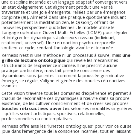
une discipline incarnée et un langage adaptatif convergent vers
un état d’Alignement. Cet alignement produit une Vérité
traversante et une Joie émergente, reliées par une émergence
conjointe (⊕). Alimenté dans une pratique quotidienne incluant
potentiellement la méditation zen, le Qi Gong, offrant de
nouvelles perspectives quotidiennes , le modèle utilise le
Langage opératoire Ouvert Multi-Échelles (LOME) pour réguler
et intégrer les dynamiques à plusieurs niveaux (individuel,
relationnel, universel). Une rétroaction psycho-corporelle
soutient ce cycle, rendant l’ontologie vivante et incarnée.
Kernesis n’est ni une méthode ni un processus à suivre, mais
une
grille de lecture ontologique
qui révèle les mécanismes
structurants de l’expérience incarnée. Il ne prescrit aucune
pratique particulière, mais fait prendre conscience des
dynamiques sous-jacentes : comment la poussée germinative
émerge, se régule, s’aligne et génère des boucles rétroactives
vivantes.
Cette vision traverse tous les domaines d’expérience et permet à
chacun de reconnaître ces dynamiques à l’œuvre dans sa propre
existence, de les cultiver consciemment et de créer ses propres
boucles rétroactives ouvertes
selon ses modalités singulières
- qu’elles soient artistiques, sportives, relationnelles,
professionnelles ou contemplatives.
Kernesis offre ainsi les “lunettes ontologiques” pour voir ce qui se
joue dans l’émergence de la conscience incarnée, tout en laissant