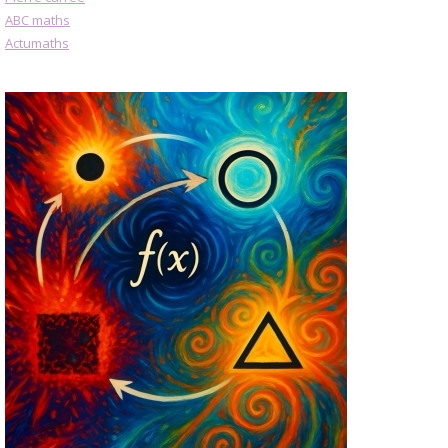
ABC maths
Actumaths