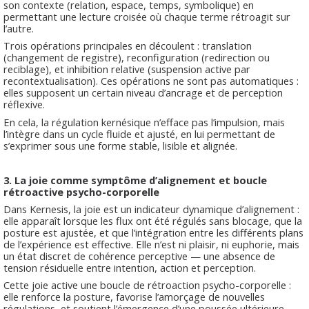
son contexte (relation, espace, temps, symbolique) en
permettant une lecture croisée où chaque terme rétroagit sur
l’autre.
Trois opérations principales en découlent : translation
(changement de registre), reconfiguration (redirection ou
reciblage), et inhibition relative (suspension active par
recontextualisation). Ces opérations ne sont pas automatiques :
elles supposent un certain niveau d’ancrage et de perception
réflexive.
En cela, la régulation kernésique n’efface pas l’impulsion, mais
l’intègre dans un cycle fluide et ajusté, en lui permettant de
s’exprimer sous une forme stable, lisible et alignée.
3. La joie comme symptôme d’alignement et boucle
rétroactive psycho-corporelle
Dans Kernesis, la joie est un indicateur dynamique d’alignement :
elle apparaît lorsque les flux ont été régulés sans blocage, que la
posture est ajustée, et que l’intégration entre les différents plans
de l’expérience est effective. Elle n’est ni plaisir, ni euphorie, mais
un état discret de cohérence perceptive — une absence de
tension résiduelle entre intention, action et perception.
Cette joie active une boucle de rétroaction psycho-corporelle :
elle renforce la posture, favorise l’amorçage de nouvelles
régulations, et soutient l’émergence d’une poussée ultérieure.