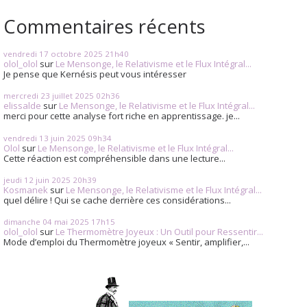
Commentaires récents
vendredi 17
octobre 2025
21h40
olol_olol
sur
Le Mensonge, le Relativisme et le Flux Intégral...
Je pense que Kernésis peut vous intéresser
mercredi 23
juillet 2025
02h36
elissalde
sur
Le Mensonge, le Relativisme et le Flux Intégral...
merci pour cette analyse fort riche en apprentissage. je...
vendredi 13
juin 2025
09h34
Olol
sur
Le Mensonge, le Relativisme et le Flux Intégral...
Cette réaction est compréhensible dans une lecture...
jeudi 12
juin 2025
20h39
Kosmanek
sur
Le Mensonge, le Relativisme et le Flux Intégral...
quel délire ! Qui se cache derrière ces considérations...
dimanche 04
mai 2025
17h15
olol_olol
sur
Le Thermomètre Joyeux : Un Outil pour Ressentir...
Mode d’emploi du Thermomètre joyeux « Sentir, amplifier,...