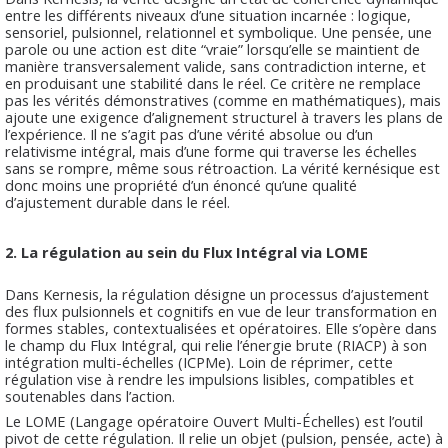
entre les différents niveaux d’une situation incarnée : logique,
sensoriel, pulsionnel, relationnel et symbolique. Une pensée, une
parole ou une action est dite “vraie” lorsqu’elle se maintient de
manière transversalement valide, sans contradiction interne, et
en produisant une stabilité dans le réel. Ce critère ne remplace
pas les vérités démonstratives (comme en mathématiques), mais
ajoute une exigence d’alignement structurel à travers les plans de
l’expérience. Il ne s’agit pas d’une vérité absolue ou d’un
relativisme intégral, mais d’une forme qui traverse les échelles
sans se rompre, même sous rétroaction. La vérité kernésique est
donc moins une propriété d’un énoncé qu’une qualité
d’ajustement durable dans le réel.
2. La régulation au sein du Flux Intégral via LOME
Dans Kernesis, la régulation désigne un processus d’ajustement
des flux pulsionnels et cognitifs en vue de leur transformation en
formes stables, contextualisées et opératoires. Elle s’opère dans
le champ du Flux Intégral, qui relie l’énergie brute (RIACP) à son
intégration multi-échelles (ICPMe). Loin de réprimer, cette
régulation vise à rendre les impulsions lisibles, compatibles et
soutenables dans l’action.
Le LOME (Langage opératoire Ouvert Multi-Échelles) est l’outil
pivot de cette régulation. Il relie un objet (pulsion, pensée, acte) à