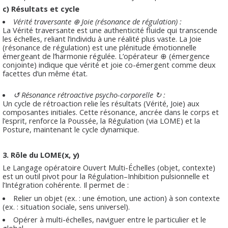
c) Résultats et cycle
Vérité traversante ⊕ Joie (résonance de régulation) :
La Vérité traversante est une authenticité fluide qui transcende
les échelles, reliant l’individu à une réalité plus vaste. La Joie
(résonance de régulation) est une plénitude émotionnelle
émergeant de l’harmonie régulée. L’opérateur ⊕ (émergence
conjointe) indique que vérité et joie co-émergent comme deux
facettes d’un même état.
↺ Résonance rétroactive psycho-corporelle ↻ :
Un cycle de rétroaction relie les résultats (Vérité, Joie) aux
composantes initiales. Cette résonance, ancrée dans le corps et
l’esprit, renforce la Poussée, la Régulation (via LOME) et la
Posture, maintenant le cycle dynamique.
3. Rôle du LOME(x, y)
Le Langage opératoire Ouvert Multi-Échelles (objet, contexte)
est un outil pivot pour la Régulation–Inhibition pulsionnelle et
l’Intégration cohérente. Il permet de :
Relier un objet (ex. : une émotion, une action) à son contexte
(ex. : situation sociale, sens universel).
Opérer à multi-échelles, naviguer entre le particulier et le
global.