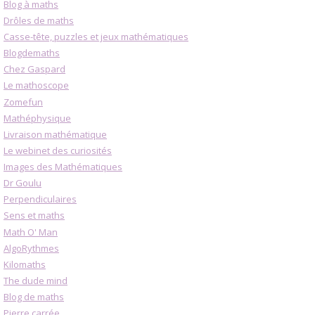
Blog à maths
Drôles de maths
Casse-tête, puzzles et jeux mathématiques
Blogdemaths
Chez Gaspard
Le mathoscope
Zomefun
Mathéphysique
Livraison mathématique
Le webinet des curiosités
Images des Mathématiques
Dr Goulu
Perpendiculaires
Sens et maths
Math O' Man
AlgoRythmes
Kilomaths
The dude mind
Blog de maths
Pierre carrée