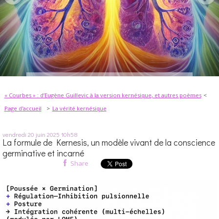
« Courbes » : d’Eugène Guillevic à la version kernésique, et autres poèmes
Page d'accueil
La vérité kernésique
vendredi 20
juin 2025
10h58
La formule de Kernesis, un modèle vivant de la conscience
germinative et incarné
Share