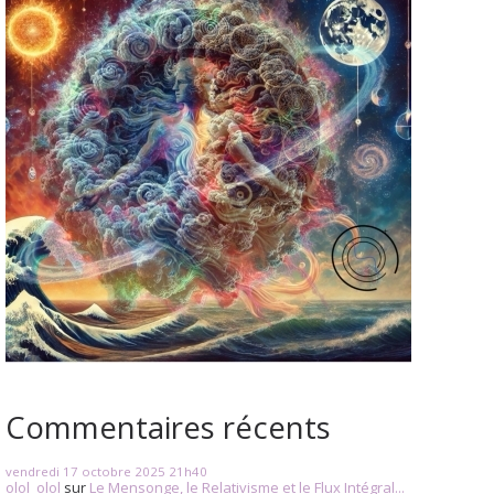
Commentaires récents
vendredi 17
octobre 2025
21h40
olol_olol
sur
Le Mensonge, le Relativisme et le Flux Intégral...