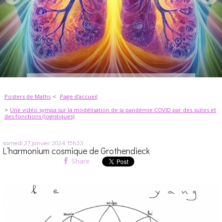
Posters de Maths
Page d'accueil
Une vidéo sympa sur la modélisation de la pandémie COVID par des suites et
des fonctions (logistiques)
samedi 27
janvier 2024
15h33
L’harmonium cosmique de Grothendieck
Share