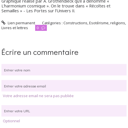
Graphique réalisé par A. Grothendieck qu’il a dénommé «
L’harmonium cosmique ». On le trouve dans « Récoltes et
Semailles » - Les Portes sur l’Univers II.
Lien permanent
Catégories :
Constructions
,
Esotérisme, religions
,
Livres et lettres
0
Écrire un commentaire
Votre adresse email ne sera pas publiée
Optionnel