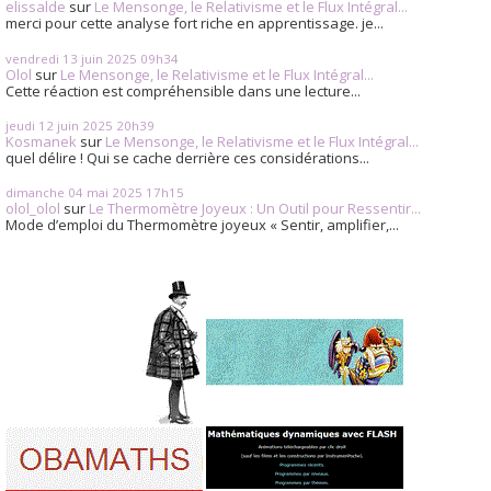
elissalde
sur
Le Mensonge, le Relativisme et le Flux Intégral...
merci pour cette analyse fort riche en apprentissage. je...
vendredi 13
juin 2025
09h34
Olol
sur
Le Mensonge, le Relativisme et le Flux Intégral...
Cette réaction est compréhensible dans une lecture...
jeudi 12
juin 2025
20h39
Kosmanek
sur
Le Mensonge, le Relativisme et le Flux Intégral...
quel délire ! Qui se cache derrière ces considérations...
dimanche 04
mai 2025
17h15
olol_olol
sur
Le Thermomètre Joyeux : Un Outil pour Ressentir...
Mode d’emploi du Thermomètre joyeux « Sentir, amplifier,...