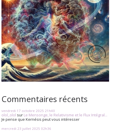
Commentaires récents
vendredi 17
octobre 2025
21h40
olol_olol
sur
Le Mensonge, le Relativisme et le Flux Intégral...
Je pense que Kernésis peut vous intéresser
mercredi 23
juillet 2025
02h36