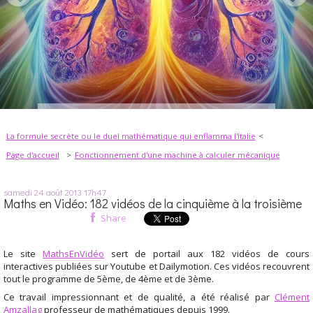
La formule secrète ou le duel mathématique qui enflamma l'Italie
Page d'accueil
Fonctionnement d'une machine à calculer mécanique
samedi 24
août 2013
17h47
Maths en Vidéo: 182 vidéos de la cinquième à la troisième
Share
Le site
MathsEnVidéo
sert de portail aux 182 vidéos de cours
interactives publiées sur Youtube et Dailymotion. Ces vidéos recouvrent
tout le programme de 5ème, de 4ème et de 3ème.
Ce travail impressionnant et de qualité, a été réalisé par
Clément
Amzallag
professeur de mathématiques depuis 1999.