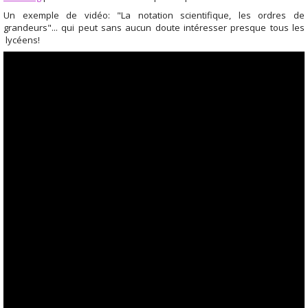
Un exemple de vidéo: "La notation scientifique, les ordres de
grandeurs"... qui peut sans aucun doute intéresser presque tous les
lycéens!