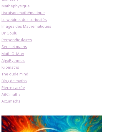
Mathéphysique
Livraison mathématique
Le webinet des curiosités
Images des Mathématiques
Dr Goulu
Perpendiculaires
Sens et maths
Math O' Man
AlgoRythmes
Kilomaths
The dude mind
Blog de maths
Pierre carrée
ABC maths
Actumaths