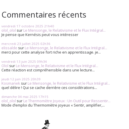
Commentaires récents
vendredi 17
octobre 2025
21h40
olol_olol
sur
Le Mensonge, le Relativisme et le Flux Intégral...
Je pense que Kernésis peut vous intéresser
mercredi 23
juillet 2025
02h36
elissalde
sur
Le Mensonge, le Relativisme et le Flux Intégral...
merci pour cette analyse fort riche en apprentissage. je...
vendredi 13
juin 2025
09h34
Olol
sur
Le Mensonge, le Relativisme et le Flux Intégral...
Cette réaction est compréhensible dans une lecture...
jeudi 12
juin 2025
20h39
Kosmanek
sur
Le Mensonge, le Relativisme et le Flux Intégral...
quel délire ! Qui se cache derrière ces considérations...
dimanche 04
mai 2025
17h15
olol_olol
sur
Le Thermomètre Joyeux : Un Outil pour Ressentir...
Mode d’emploi du Thermomètre joyeux « Sentir, amplifier,...