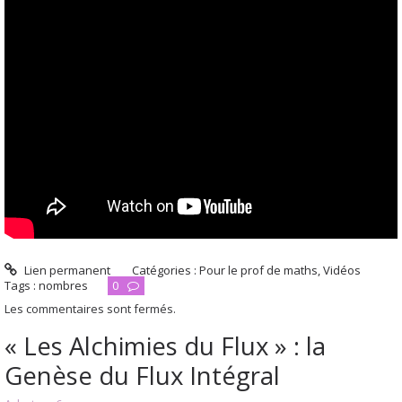
Lien permanent
Catégories :
Pour le prof de maths
,
Vidéos
Tags :
nombres
0
Les commentaires sont fermés.
« Les Alchimies du Flux » : la
Genèse du Flux Intégral