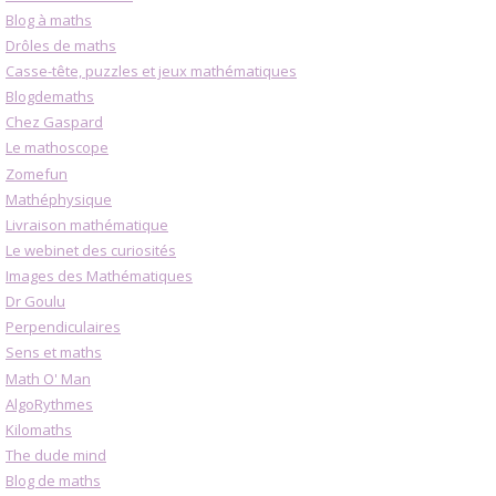
Blog à maths
Drôles de maths
Casse-tête, puzzles et jeux mathématiques
Blogdemaths
Chez Gaspard
Le mathoscope
Zomefun
Mathéphysique
Livraison mathématique
Le webinet des curiosités
Images des Mathématiques
Dr Goulu
Perpendiculaires
Sens et maths
Math O' Man
AlgoRythmes
Kilomaths
The dude mind
Blog de maths