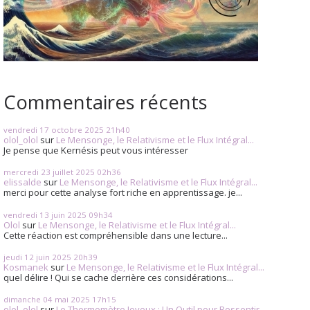
Commentaires récents
vendredi 17
octobre 2025
21h40
olol_olol
sur
Le Mensonge, le Relativisme et le Flux Intégral...
Je pense que Kernésis peut vous intéresser
mercredi 23
juillet 2025
02h36
elissalde
sur
Le Mensonge, le Relativisme et le Flux Intégral...
merci pour cette analyse fort riche en apprentissage. je...
vendredi 13
juin 2025
09h34
Olol
sur
Le Mensonge, le Relativisme et le Flux Intégral...
Cette réaction est compréhensible dans une lecture...
jeudi 12
juin 2025
20h39
Kosmanek
sur
Le Mensonge, le Relativisme et le Flux Intégral...
quel délire ! Qui se cache derrière ces considérations...
dimanche 04
mai 2025
17h15
olol_olol
sur
Le Thermomètre Joyeux : Un Outil pour Ressentir...