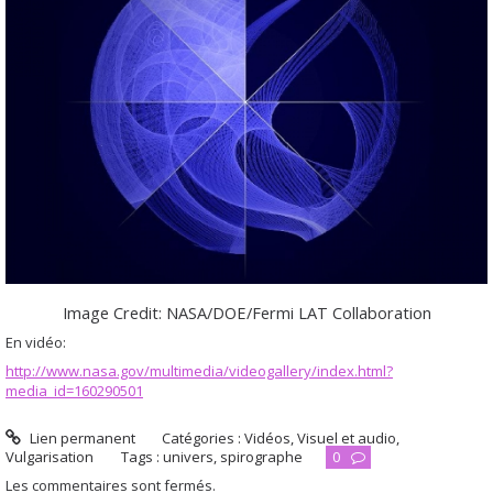
Image Credit: NASA/DOE/Fermi LAT Collaboration
En vidéo:
http://www.nasa.gov/multimedia/videogallery/index.html?
media_id=160290501
Lien permanent
Catégories :
Vidéos
,
Visuel et audio
,
Vulgarisation
Tags :
univers
,
spirographe
0
Les commentaires sont fermés.