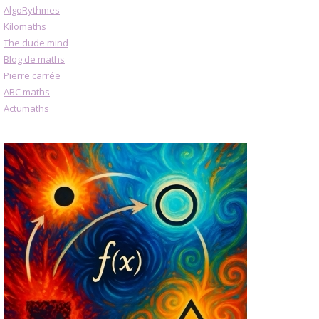
AlgoRythmes
Kilomaths
The dude mind
Blog de maths
Pierre carrée
ABC maths
Actumaths