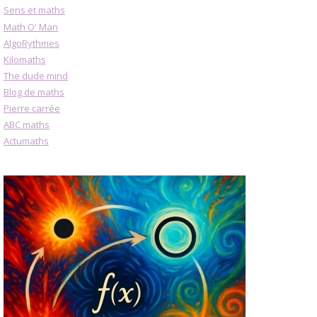
Sens et maths
Math O' Man
AlgoRythmes
Kilomaths
The dude mind
Blog de maths
Pierre carrée
ABC maths
Actumaths