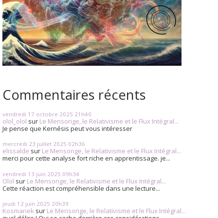
Commentaires récents
vendredi 17
octobre 2025
21h40
olol_olol
sur
Le Mensonge, le Relativisme et le Flux Intégral...
Je pense que Kernésis peut vous intéresser
mercredi 23
juillet 2025
02h36
elissalde
sur
Le Mensonge, le Relativisme et le Flux Intégral...
merci pour cette analyse fort riche en apprentissage. je...
vendredi 13
juin 2025
09h34
Olol
sur
Le Mensonge, le Relativisme et le Flux Intégral...
Cette réaction est compréhensible dans une lecture...
jeudi 12
juin 2025
20h39
Kosmanek
sur
Le Mensonge, le Relativisme et le Flux Intégral...
quel délire ! Qui se cache derrière ces considérations...