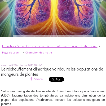
Les robots écrivent de mieux en mieux... enfin aussi mal que les humains !
Page d'accueil
Champion des maths
vendredi 28
octobre 2011
18h46
Le réchauffement climatique va réduire les populations de
mangeurs de plantes
Share
Selon une biologiste de l'université de Colombie-Britannique à Vancouver
(UBC), l'augmentation des températures va induire une diminution de la
plupart des populations d'herbivores, incluant les poissons mangeurs de
plantes.