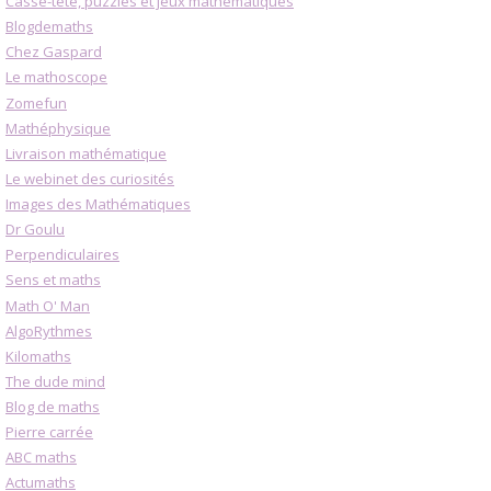
Casse-tête, puzzles et jeux mathématiques
Blogdemaths
Chez Gaspard
Le mathoscope
Zomefun
Mathéphysique
Livraison mathématique
Le webinet des curiosités
Images des Mathématiques
Dr Goulu
Perpendiculaires
Sens et maths
Math O' Man
AlgoRythmes
Kilomaths
The dude mind
Blog de maths
Pierre carrée
ABC maths
Actumaths