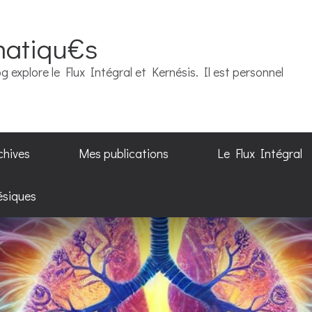
matiqu€s
g explore le Flux Intégral et Kernésis. Il est personnel
chives
Mes publications
Le Flux Intégral
ésiques