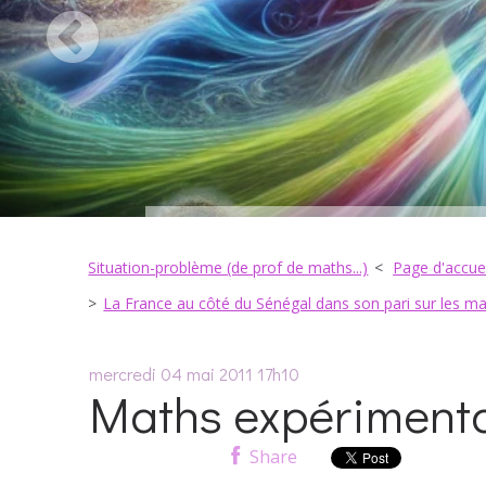
Situation-problème (de prof de maths...)
Page d'accuei
La France au côté du Sénégal dans son pari sur les 
mercredi 04
mai 2011
17h10
Maths expérimental
Share