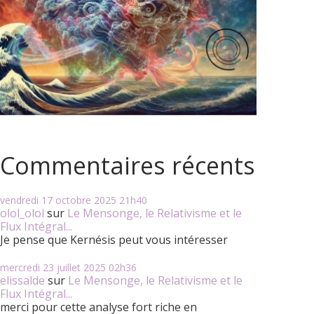
Commentaires récents
vendredi 17
octobre 2025
21h40
olol_olol
sur
Le Mensonge, le Relativisme et le
Flux Intégral...
Je pense que Kernésis peut vous intéresser
mercredi 23
juillet 2025
02h36
elissalde
sur
Le Mensonge, le Relativisme et le
Flux Intégral...
merci pour cette analyse fort riche en