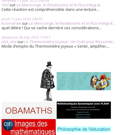
vendredi 13
juin 2025
09h34
Olol
sur
Le Mensonge, le Relativisme et le Flux Intégral...
Cette réaction est compréhensible dans une lecture...
jeudi 12
juin 2025
20h39
Kosmanek
sur
Le Mensonge, le Relativisme et le Flux Intégral...
quel délire ! Qui se cache derrière ces considérations...
dimanche 04
mai 2025
17h15
olol_olol
sur
Le Thermomètre Joyeux : Un Outil pour Ressentir...
Mode d’emploi du Thermomètre joyeux « Sentir, amplifier,...