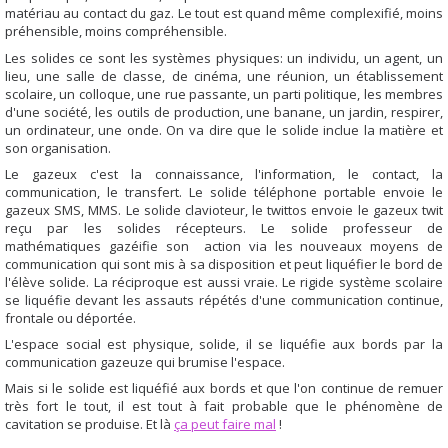
matériau au contact du gaz. Le tout est quand même complexifié, moins
préhensible, moins compréhensible.
Les solides ce sont les systèmes physiques: un individu, un agent, un
lieu, une salle de classe, de cinéma, une réunion, un établissement
scolaire, un colloque, une rue passante, un parti politique, les membres
d'une société, les outils de production, une banane, un jardin, respirer,
un ordinateur, une onde. On va dire que le solide inclue la matière et
son organisation.
Le gazeux c'est la connaissance, l'information, le contact, la
communication, le transfert. Le solide téléphone portable envoie le
gazeux SMS, MMS. Le solide clavioteur, le twittos envoie le gazeux twit
reçu par les solides récepteurs. Le solide professeur de
mathématiques gazéifie son action via les nouveaux moyens de
communication qui sont mis à sa disposition et peut liquéfier le bord de
l'élève solide. La réciproque est aussi vraie. Le rigide système scolaire
se liquéfie devant les assauts répétés d'une communication continue,
frontale ou déportée.
L'espace social est physique, solide, il se liquéfie aux bords par la
communication gazeuze qui brumise l'espace.
Mais si le solide est liquéfié aux bords et que l'on continue de remuer
très fort le tout, il est tout à fait probable que le phénomène de
cavitation se produise. Et là
ça peut faire mal
!