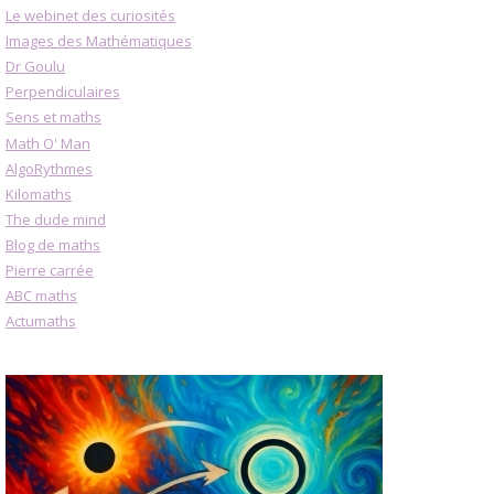
Le webinet des curiosités
Images des Mathématiques
Dr Goulu
Perpendiculaires
Sens et maths
Math O' Man
AlgoRythmes
Kilomaths
The dude mind
Blog de maths
Pierre carrée
ABC maths
Actumaths