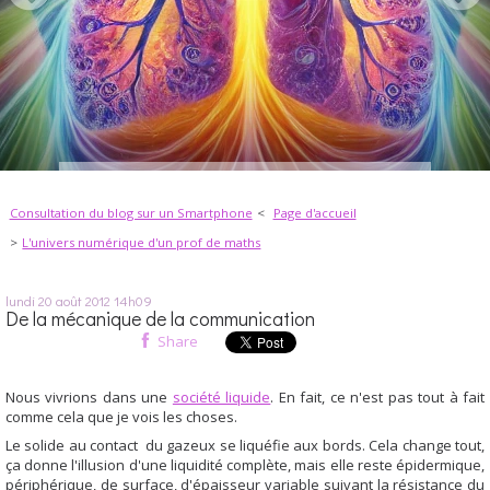
Consultation du blog sur un Smartphone
Page d'accueil
L'univers numérique d'un prof de maths
lundi 20
août 2012
14h09
De la mécanique de la communication
Share
Nous vivrions dans une
société liquide
. En fait, ce n'est pas tout à fait
comme cela que je vois les choses.
Le solide au contact du gazeux se liquéfie aux bords. Cela change tout,
ça donne l'illusion d'une liquidité complète, mais elle reste épidermique,
périphérique, de surface, d'épaisseur variable suivant la résistance du