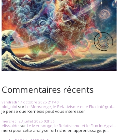
Commentaires récents
vendredi 17
octobre 2025
21h40
olol_olol
sur
Le Mensonge, le Relativisme et le Flux Intégral...
Je pense que Kernésis peut vous intéresser
mercredi 23
juillet 2025
02h36
elissalde
sur
Le Mensonge, le Relativisme et le Flux Intégral...
merci pour cette analyse fort riche en apprentissage. je...