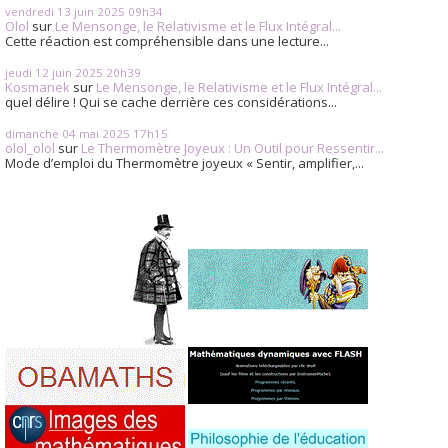
vendredi 13
juin 2025
09h34
Olol
sur
Le Mensonge, le Relativisme et le Flux Intégral...
Cette réaction est compréhensible dans une lecture...
jeudi 12
juin 2025
20h39
Kosmanek
sur
Le Mensonge, le Relativisme et le Flux Intégral...
quel délire ! Qui se cache derrière ces considérations...
dimanche 04
mai 2025
17h15
olol_olol
sur
Le Thermomètre Joyeux : Un Outil pour Ressentir...
Mode d’emploi du Thermomètre joyeux « Sentir, amplifier,...