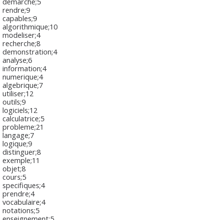
demarche;5
rendre;9
capables;9
algorithmique;10
modeliser;4
recherche;8
demonstration;4
analyse;6
information;4
numerique;4
algebrique;7
utiliser;12
outils;9
logiciels;12
calculatrice;5
probleme;21
langage;7
logique;9
distinguer;8
exemple;11
objet;8
cours;5
specifiques;4
prendre;4
vocabulaire;4
notations;5
enseignement;5