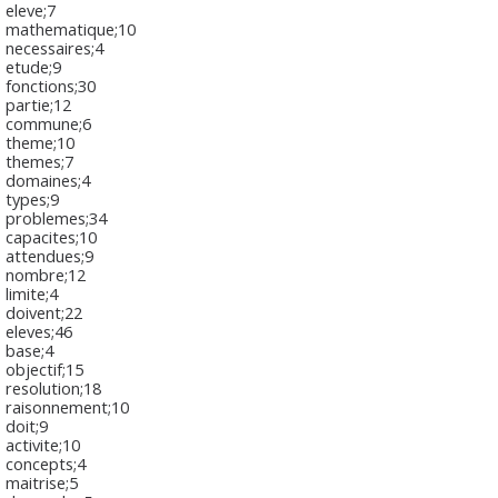
eleve;7
mathematique;10
necessaires;4
etude;9
fonctions;30
partie;12
commune;6
theme;10
themes;7
domaines;4
types;9
problemes;34
capacites;10
attendues;9
nombre;12
limite;4
doivent;22
eleves;46
base;4
objectif;15
resolution;18
raisonnement;10
doit;9
activite;10
concepts;4
maitrise;5