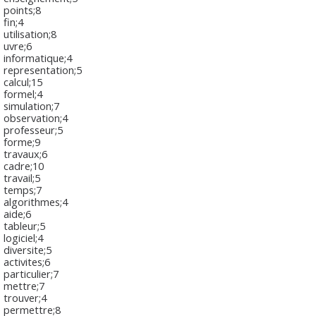
points;8
fin;4
utilisation;8
uvre;6
informatique;4
representation;5
calcul;15
formel;4
simulation;7
observation;4
professeur;5
forme;9
travaux;6
cadre;10
travail;5
temps;7
algorithmes;4
aide;6
tableur;5
logiciel;4
diversite;5
activites;6
particulier;7
mettre;7
trouver;4
permettre;8