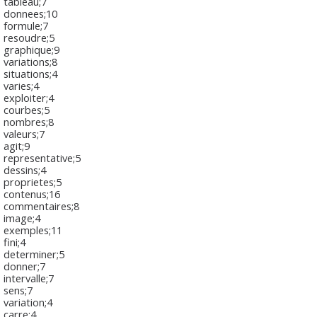
tableau;7
donnees;10
formule;7
resoudre;5
graphique;9
variations;8
situations;4
varies;4
exploiter;4
courbes;5
nombres;8
valeurs;7
agit;9
representative;5
dessins;4
proprietes;5
contenus;16
commentaires;8
image;4
exemples;11
fini;4
determiner;5
donner;7
intervalle;7
sens;7
variation;4
carre;4