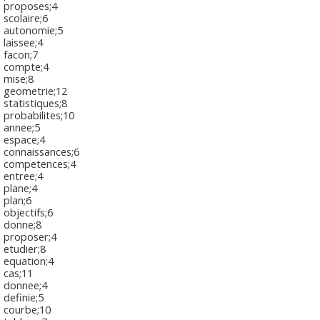
proposes;4
scolaire;6
autonomie;5
laissee;4
facon;7
compte;4
mise;8
geometrie;12
statistiques;8
probabilites;10
annee;5
espace;4
connaissances;6
competences;4
entree;4
plane;4
plan;6
objectifs;6
donne;8
proposer;4
etudier;8
equation;4
cas;11
donnee;4
definie;5
courbe;10