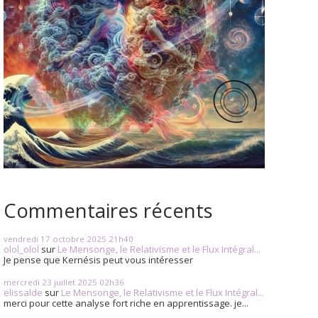
Commentaires récents
vendredi 17
octobre 2025
21h40
olol_olol
sur
Le Mensonge, le Relativisme et le Flux Intégral...
Je pense que Kernésis peut vous intéresser
mercredi 23
juillet 2025
02h36
elissalde
sur
Le Mensonge, le Relativisme et le Flux Intégral...
merci pour cette analyse fort riche en apprentissage. je...