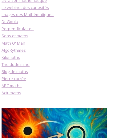
Livraison mathématique
Le webinet des curiosités
Images des Mathématiques
Dr Goulu
Perpendiculaires
Sens et maths
Math O' Man
AlgoRythmes
Kilomaths
The dude mind
Blog de maths
Pierre carrée
ABC maths
Actumaths