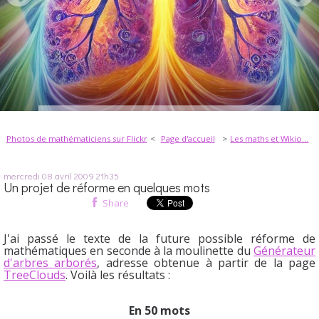
Photos de mathématiciens sur Flickr
Page d'accueil
Les maths et Wikio...
mercredi 08
avril 2009
21h35
Un projet de réforme en quelques mots
Share
J'ai passé le texte de la future possible réforme de
mathématiques en seconde à la moulinette du
Générateur
d'arbres arborés
, adresse obtenue à partir de la page
TreeClouds
. Voilà les résultats :
En 50 mots