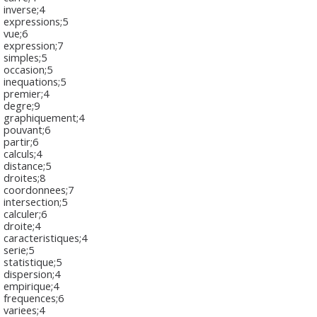
inverse;4
expressions;5
vue;6
expression;7
simples;5
occasion;5
inequations;5
premier;4
degre;9
graphiquement;4
pouvant;6
partir;6
calculs;4
distance;5
droites;8
coordonnees;7
intersection;5
calculer;6
droite;4
caracteristiques;4
serie;5
statistique;5
dispersion;4
empirique;4
frequences;6
variees;4