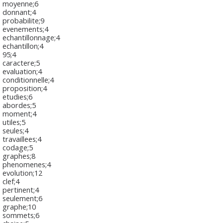
moyenne;6
donnant;4
probabilite;9
evenements;4
echantillonnage;4
echantillon;4
95;4
caractere;5
evaluation;4
conditionnelle;4
proposition;4
etudies;6
abordes;5
moment;4
utiles;5
seules;4
travaillees;4
codage;5
graphes;8
phenomenes;4
evolution;12
clef;4
pertinent;4
seulement;6
graphe;10
sommets;6