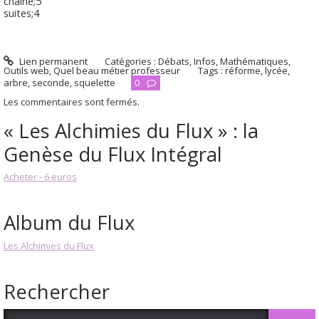
chaine;5
suites;4
Lien permanent
Catégories :
Débats
,
Infos
,
Mathématiques
,
Outils web
,
Quel beau métier professeur
Tags :
réforme
,
lycée
,
arbre
,
seconde
,
squelette
0
Les commentaires sont fermés.
« Les Alchimies du Flux » : la
Genèse du Flux Intégral
Acheter - 6 euros
Album du Flux
Les Alchimies du Flux
Rechercher