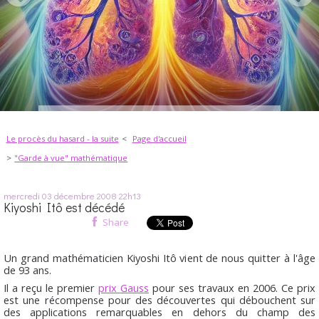
Le procès du hasard - la suite
Page d'accueil
"Garde à vue" mathématique
mercredi 03
décembre 2008
22h13
Kiyoshi Itô est décédé
Share
Un grand mathématicien Kiyoshi Itô vient de nous quitter à l'âge
de 93 ans.
Il a reçu le premier
prix Gauss
pour ses travaux en 2006. Ce prix
est une récompense pour des découvertes qui débouchent sur
des applications remarquables en dehors du champ des