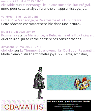
mercredi 23
juillet 2025
02h36
elissalde
sur
Le Mensonge, le Relativisme et le Flux Intégral...
merci pour cette analyse fort riche en apprentissage. je...
vendredi 13
juin 2025
09h34
Olol
sur
Le Mensonge, le Relativisme et le Flux Intégral...
Cette réaction est compréhensible dans une lecture...
jeudi 12
juin 2025
20h39
Kosmanek
sur
Le Mensonge, le Relativisme et le Flux Intégral...
quel délire ! Qui se cache derrière ces considérations...
dimanche 04
mai 2025
17h15
olol_olol
sur
Le Thermomètre Joyeux : Un Outil pour Ressentir...
Mode d’emploi du Thermomètre joyeux « Sentir, amplifier,...