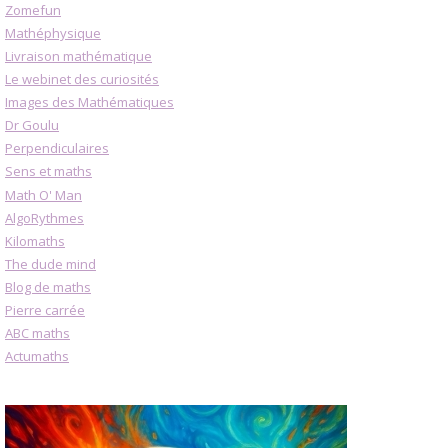
Zomefun
Mathéphysique
Livraison mathématique
Le webinet des curiosités
Images des Mathématiques
Dr Goulu
Perpendiculaires
Sens et maths
Math O' Man
AlgoRythmes
Kilomaths
The dude mind
Blog de maths
Pierre carrée
ABC maths
Actumaths