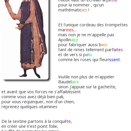
pour la nommer , qu'un
mathématic
ien
!
Et l'unique cordeau des trompettes
mar
ines
...
mais non je ne m'appelle pas
Apollin
aire
pour fabriquer aussi b
ien
tant de rimes tellement parf
aites
et de vers si po
lis
comme les roses qui fleur
issent
.
Inutile non plus de m'appeler
Baudel
aire
sinon j'appuie sur la gachette,
et avant que vos forces ne s'affaiblissent
comme vous avez déjà bien pali,
pour vous requinquer, non d'un chien,
reprenez quelques vitamines
De la sextine partons à la conqu
ête
,
en créer une n'est point folie,
il suffit de permuter les rimes