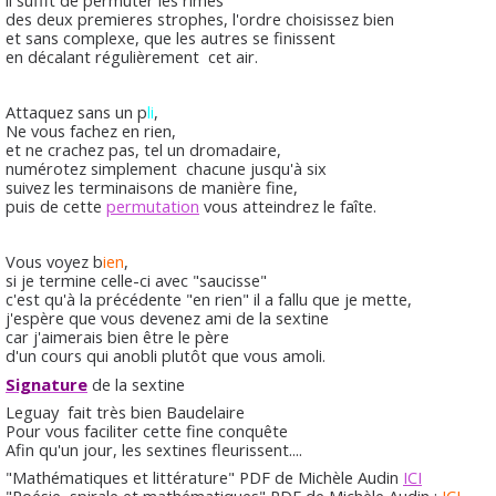
des deux premieres strophes, l'ordre choisissez bien
et sans complexe, que les autres se finissent
en décalant régulièrement cet air.
Attaquez sans un p
li
,
Ne vous fachez en rien,
et ne crachez pas, tel un dromadaire,
numérotez simplement chacune jusqu'à six
suivez les terminaisons de manière fine,
puis de cette
permutation
vous atteindrez le faîte.
Vous voyez b
ien
,
si je termine celle-ci avec "saucisse"
c'est qu'à la précédente "en rien" il a fallu que je mette,
j'espère que vous devenez ami de la sextine
car j'aimerais bien être le père
d'un cours qui anobli plutôt que vous amoli.
Signature
de la sextine
Leguay fait très bien Baudelaire
Pour vous faciliter cette fine conquête
Afin qu'un jour, les sextines fleurissent....
"Mathématiques et littérature" PDF de Michèle Audin
ICI
"Poésie, spirale et mathématiques" PDF de Michèle Audin :
ICI