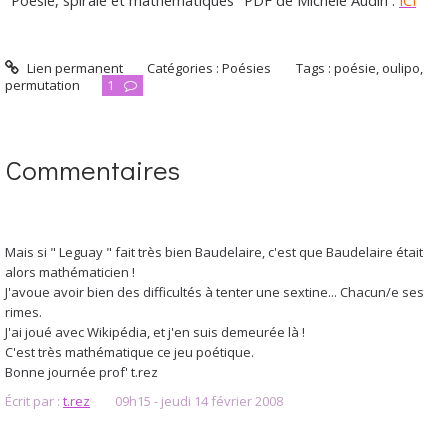
Lien permanent
Catégories :
Poésies
Tags :
poésie
,
oulipo
,
permutation
1
Commentaires
Mais si " Leguay " fait très bien Baudelaire, c'est que Baudelaire était
alors mathématicien !
J'avoue avoir bien des difficultés à tenter une sextine... Chacun/e ses
rimes.
J'ai joué avec Wikipédia, et j'en suis demeurée là !
C'est très mathématique ce jeu poétique.
Bonne journée prof' t.rez
Écrit par :
t.rez
09h15
-
jeudi 14
février 2008