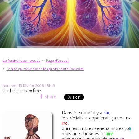
Le festival des noeuds
Page d'accueil
Le site qui veut noter les profs : note2be.com
mercredi 13
février 2008
18h15
L'art de la sextine
Share
Dans "sextine" il y a
six
,
le spécialiste appelerait ça une n-
ine
,
qui n'est ni très sérieux ni très jo
li
mais une chose est cl
aire
mieux vaut un écrivain arp
ette