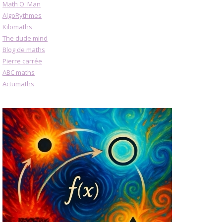
Math O' Man
AlgoRythmes
Kilomaths
The dude mind
Blog de maths
Pierre carrée
ABC maths
Actumaths