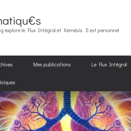
matiqu€s
g explore le Flux Intégral et Kernésis. Il est personnel
chives
Mes publications
Le Flux Intégral
ésiques