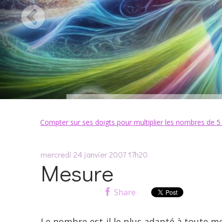
Compter sur ses doigts pour multiplier les nombres de 5
mercredi 24
janvier 2007
17h20
Mesure
Share
Le nombre est-il le plus adapté à toute m