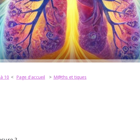
 à 10
Page d'accueil
M@ths et tiques
esure ?