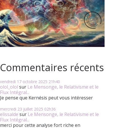
Commentaires récents
vendredi 17
octobre 2025
21h40
olol_olol
sur
Le Mensonge, le Relativisme et le
Flux Intégral...
Je pense que Kernésis peut vous intéresser
mercredi 23
juillet 2025
02h36
elissalde
sur
Le Mensonge, le Relativisme et le
Flux Intégral...
merci pour cette analyse fort riche en