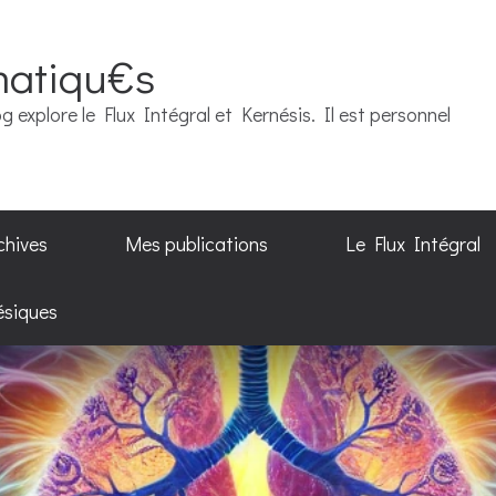
matiqu€s
g explore le Flux Intégral et Kernésis. Il est personnel
chives
Mes publications
Le Flux Intégral
ésiques