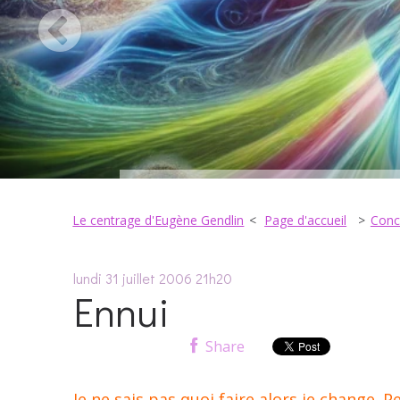
Le centrage d'Eugène Gendlin
Page d'accueil
Conci
lundi 31
juillet 2006
21h20
Ennui
Share
Je ne sais pas quoi faire alors je change. Pe