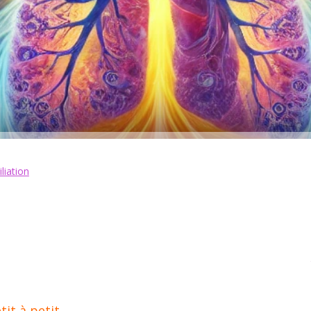
liation
tit à petit.