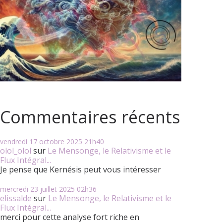
Commentaires récents
vendredi 17
octobre 2025
21h40
olol_olol
sur
Le Mensonge, le Relativisme et le
Flux Intégral...
Je pense que Kernésis peut vous intéresser
mercredi 23
juillet 2025
02h36
elissalde
sur
Le Mensonge, le Relativisme et le
Flux Intégral...
merci pour cette analyse fort riche en