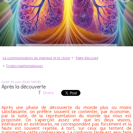
La communication du manque et le choix
Page d'accueil
Tristes mathématiques
lundi 19
juin 2006
14h45
Après la découverte
Share
Après une phase de découverte du monde plus ou moins
satisfaisante, on préfère souvent se contenter, par économie,
par la suite, de la représentation du monde qui nous est
proposée. On s'aperçoit assez vite que les deux visions,
intérieures et extérieures, ne correspondent pas forcément et la
faute est souvent rejetée, à tort, sur ceux qui tentent de
transmettre cette connaissance. La confusion facile est ainsi faite