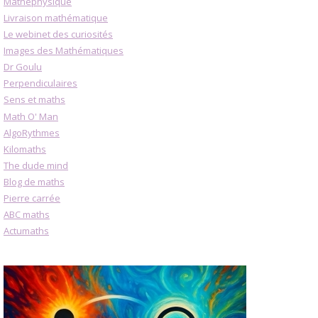
Mathéphysique
Livraison mathématique
Le webinet des curiosités
Images des Mathématiques
Dr Goulu
Perpendiculaires
Sens et maths
Math O' Man
AlgoRythmes
Kilomaths
The dude mind
Blog de maths
Pierre carrée
ABC maths
Actumaths