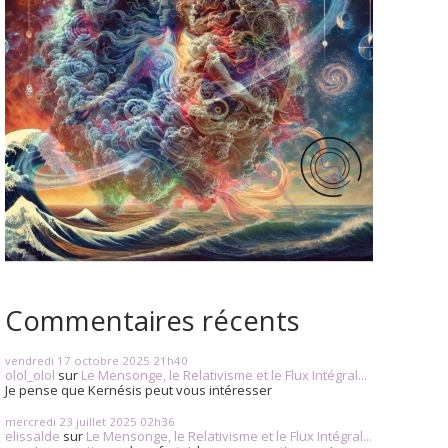
Commentaires récents
vendredi 17
octobre 2025
21h40
olol_olol
sur
Le Mensonge, le Relativisme et le Flux Intégral...
Je pense que Kernésis peut vous intéresser
mercredi 23
juillet 2025
02h36
elissalde
sur
Le Mensonge, le Relativisme et le Flux Intégral...