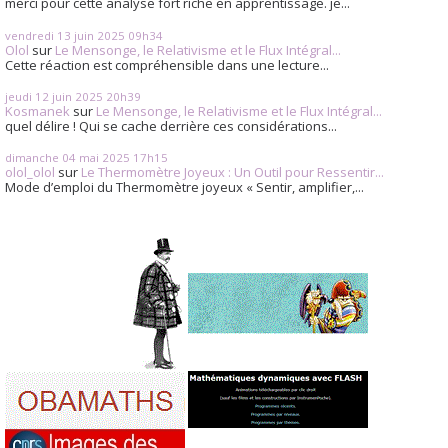
merci pour cette analyse fort riche en apprentissage. je...
vendredi 13
juin 2025
09h34
Olol
sur
Le Mensonge, le Relativisme et le Flux Intégral...
Cette réaction est compréhensible dans une lecture...
jeudi 12
juin 2025
20h39
Kosmanek
sur
Le Mensonge, le Relativisme et le Flux Intégral...
quel délire ! Qui se cache derrière ces considérations...
dimanche 04
mai 2025
17h15
olol_olol
sur
Le Thermomètre Joyeux : Un Outil pour Ressentir...
Mode d’emploi du Thermomètre joyeux « Sentir, amplifier,...