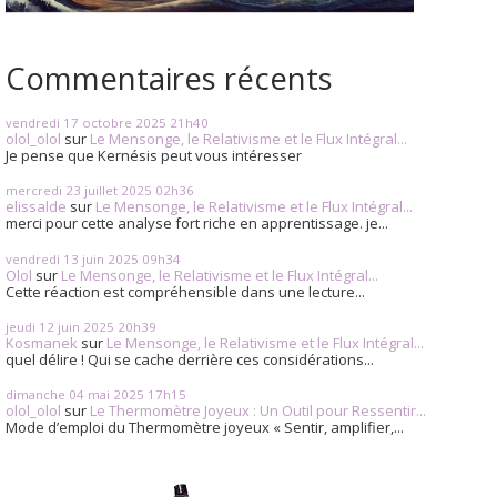
Commentaires récents
vendredi 17
octobre 2025
21h40
olol_olol
sur
Le Mensonge, le Relativisme et le Flux Intégral...
Je pense que Kernésis peut vous intéresser
mercredi 23
juillet 2025
02h36
elissalde
sur
Le Mensonge, le Relativisme et le Flux Intégral...
merci pour cette analyse fort riche en apprentissage. je...
vendredi 13
juin 2025
09h34
Olol
sur
Le Mensonge, le Relativisme et le Flux Intégral...
Cette réaction est compréhensible dans une lecture...
jeudi 12
juin 2025
20h39
Kosmanek
sur
Le Mensonge, le Relativisme et le Flux Intégral...
quel délire ! Qui se cache derrière ces considérations...
dimanche 04
mai 2025
17h15
olol_olol
sur
Le Thermomètre Joyeux : Un Outil pour Ressentir...
Mode d’emploi du Thermomètre joyeux « Sentir, amplifier,...