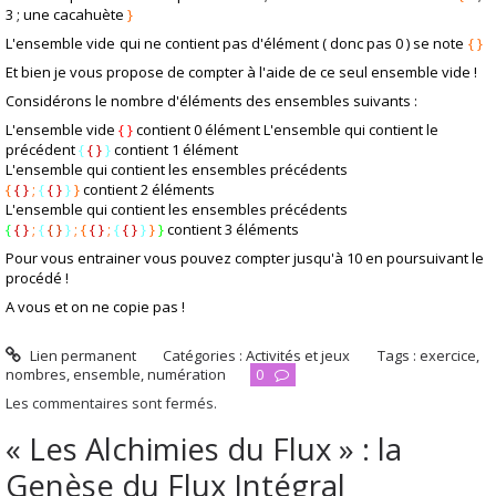
3 ; une cacahuète
}
L'ensemble vide
qui ne contient pas d'élément ( donc pas 0 ) se note
{ }
Et bien je vous propose de compter à l'aide de ce seul ensemble vide !
Considérons le nombre d'éléments des ensembles suivants :
L'ensemble vide
{ }
contient
0
élément L'ensemble qui contient le
précédent
{
{ }
}
contient
1
élément
L'ensemble qui contient les ensembles précédents
{
{ }
;
{
{ }
}
}
contient
2
éléments
L'ensemble qui contient les ensembles précédents
{
{ }
;
{
{ }
}
; {
{ }
;
{
{ }
}
}
}
contient
3
éléments
Pour vous entrainer vous pouvez compter jusqu'à
10
en poursuivant le
procédé !
A vous et on ne copie pas !
Lien permanent
Catégories :
Activités et jeux
Tags :
exercice
,
nombres
,
ensemble
,
numération
0
Les commentaires sont fermés.
« Les Alchimies du Flux » : la
Genèse du Flux Intégral