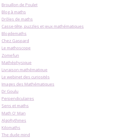
Brouillon de Poulet
Blog à maths
Drôles de maths
Casse-tête, puzzles et jeux mathématiques
Blogdemaths
Chez Gaspard
Le mathoscope
Zomefun
Mathéphysique
Livraison mathématique
Le webinet des curiosités
Images des Mathématiques
Dr Goulu
Perpendiculaires
Sens et maths
Math O' Man
AlgoRythmes
Kilomaths
The dude mind