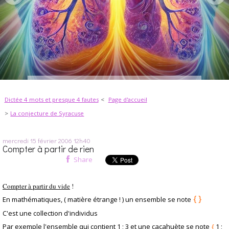
Dictée 4 mots et presque 4 fautes
Page d'accueil
La conjecture de Syracuse
mercredi 15
février 2006
12h40
Compter à partir de rien
Share
Compter à partir du vide
!
{ }
En mathématiques, ( matière étrange ! ) un ensemble se note
C'est une collection d'individus
Par exemple l'ensemble qui contient
1 ; 3 et une cacahuète
se note
{
1 ;