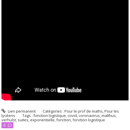
Lien permanent
Catégories :
Pour le prof de maths
,
Pour les
lycéens
Tags :
fonction logistique
,
covid
,
coronavirus
,
malthus
,
verhulst
,
suites
,
exponentielle
,
fonction
,
fonction logistique
0