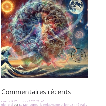
Commentaires récents
vendredi 17
octobre 2025
21h40
olol_olol
sur
Le Mensonge, le Relativisme et le Flux Intégral...