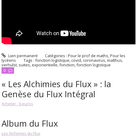
Lien permanent
Catégories :
Pour le prof de maths
,
Pour les
lycéens
Tags :
fonction logistique
,
covid
,
coronavirus
,
malthus
,
verhulst
,
suites
,
exponentielle
,
fonction
,
fonction logistique
0
« Les Alchimies du Flux » : la
Genèse du Flux Intégral
Acheter - 6 euros
Album du Flux
Les Alchimies du Flux