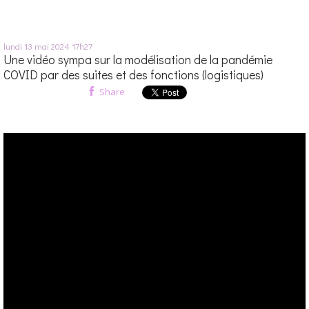
lundi 13
mai 2024
17h27
Une vidéo sympa sur la modélisation de la pandémie
COVID par des suites et des fonctions (logistiques)
Share