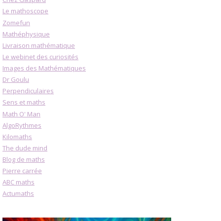
Le mathoscope
Zomefun
Mathéphysique
Livraison mathématique
Le webinet des curiosités
Images des Mathématiques
Dr Goulu
Perpendiculaires
Sens et maths
Math O' Man
AlgoRythmes
Kilomaths
The dude mind
Blog de maths
Pierre carrée
ABC maths
Actumaths