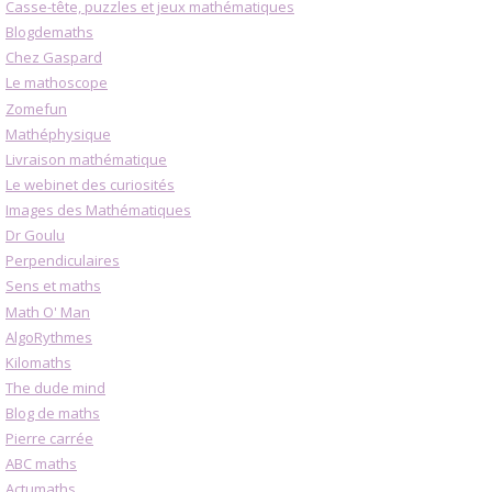
Casse-tête, puzzles et jeux mathématiques
Blogdemaths
Chez Gaspard
Le mathoscope
Zomefun
Mathéphysique
Livraison mathématique
Le webinet des curiosités
Images des Mathématiques
Dr Goulu
Perpendiculaires
Sens et maths
Math O' Man
AlgoRythmes
Kilomaths
The dude mind
Blog de maths
Pierre carrée
ABC maths
Actumaths