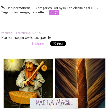
Lien permanent
Catégories :
Art by IA
,
Les Alchimies du Flux
Tags :
fluïos
,
magie
,
baguette
0
vendredi 14
octobre 2022
14h23
Par la magie de la baguette
Share