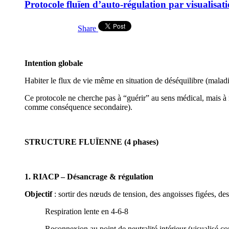
Protocole fluïen d’auto-régulation par visualisat
Share
Intention globale
Habiter le flux de vie même en situation de déséquilibre (maladi
Ce protocole ne cherche pas à “guérir” au sens médical, mais à 
comme conséquence secondaire).
STRUCTURE FLUÏENNE (4 phases)
1.
RIACP – Désancrage & régulation
Objectif
: sortir des nœuds de tension, des angoisses figées, des
Respiration lente en 4-6-8
Reconnexion au point de neutralité intérieur (visualisé c