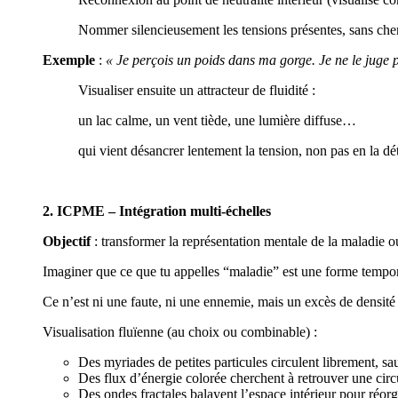
Nommer silencieusement les tensions présentes, sans cherch
Exemple
:
« Je perçois un poids dans ma gorge. Je ne le juge pa
Visualiser ensuite un attracteur de fluidité :
un lac calme, un vent tiède, une lumière diffuse…
qui vient désancrer lentement la tension, non pas en la dét
2.
ICPME – Intégration multi-échelles
Objectif
: transformer la représentation mentale de la maladie 
Imaginer que ce que tu appelles “maladie” est une forme tempor
Ce n’est ni une faute, ni une ennemie, mais un excès de densit
Visualisation fluïenne (au choix ou combinable) :
Des myriades de petites particules circulent librement, s
Des flux d’énergie colorée cherchent à retrouver une circu
Des ondes fractales balayent l’espace intérieur pour réorga