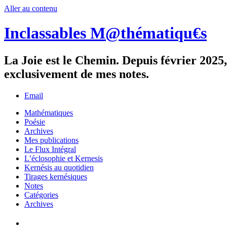
Aller au contenu
Inclassables M@thématiqu€s
La Joie est le Chemin. Depuis février 2025, 
exclusivement de mes notes.
Email
Mathématiques
Poésie
Archives
Mes publications
Le Flux Intégral
L’éclosophie et Kernesis
Kernésis au quotidien
Tirages kernésiques
Notes
Catégories
Archives