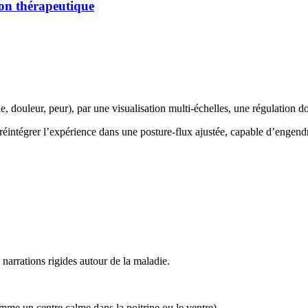
ion thérapeutique
e, douleur, peur), par une visualisation multi-échelles, une régulation d
réintégrer l’expérience dans une posture-flux ajustée, capable d’engen
 narrations rigides autour de la maladie.
omme un centre calme dans la poitrine ou le ventre)