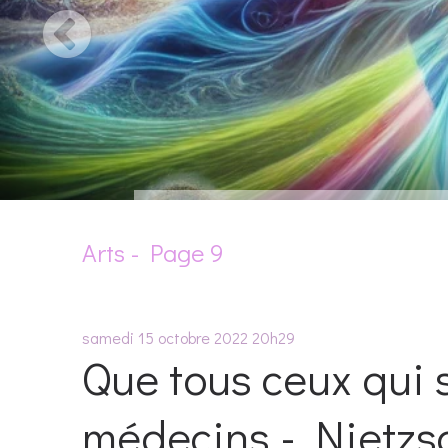
Arts - Page 9
samedi 15
octobre 2022
20h29
Que tous ceux qui 
médecins - Nietzs