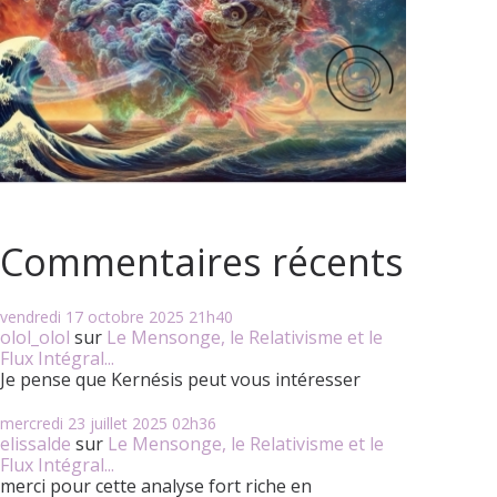
Commentaires récents
vendredi 17
octobre 2025
21h40
olol_olol
sur
Le Mensonge, le Relativisme et le
Flux Intégral...
Je pense que Kernésis peut vous intéresser
mercredi 23
juillet 2025
02h36
elissalde
sur
Le Mensonge, le Relativisme et le
Flux Intégral...
merci pour cette analyse fort riche en