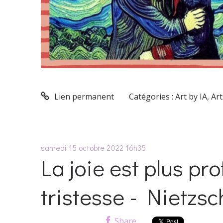
Lien permanent
Catégories :
Art by IA
,
Art
samedi 15
octobre 2022
16h35
La joie est plus pr
tristesse - Nietzsc
Share