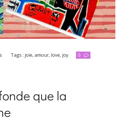
s
Tags :
joie
,
amour
,
love
,
joy
0
ofonde que la
he