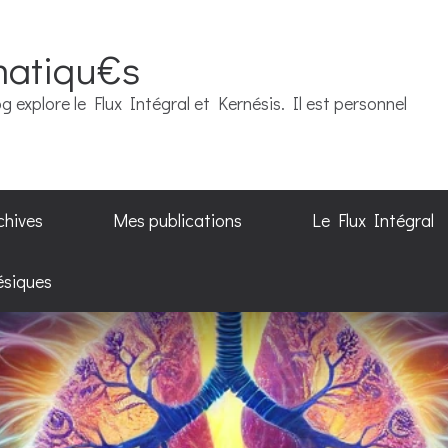
matiqu€s
g explore le Flux Intégral et Kernésis. Il est personnel
chives
Mes publications
Le Flux Intégral
ésiques