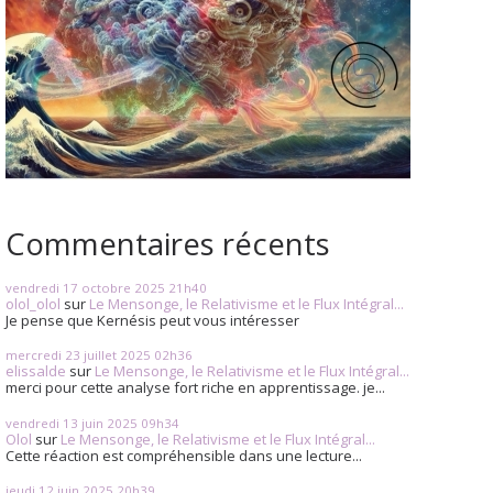
Commentaires récents
vendredi 17
octobre 2025
21h40
olol_olol
sur
Le Mensonge, le Relativisme et le Flux Intégral...
Je pense que Kernésis peut vous intéresser
mercredi 23
juillet 2025
02h36
elissalde
sur
Le Mensonge, le Relativisme et le Flux Intégral...
merci pour cette analyse fort riche en apprentissage. je...
vendredi 13
juin 2025
09h34
Olol
sur
Le Mensonge, le Relativisme et le Flux Intégral...
Cette réaction est compréhensible dans une lecture...
jeudi 12
juin 2025
20h39