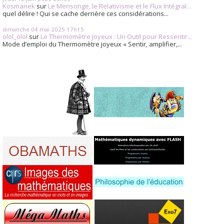
Kosmanek
sur
Le Mensonge, le Relativisme et le Flux Intégral...
quel délire ! Qui se cache derrière ces considérations...
dimanche 04
mai 2025
17h15
olol_olol
sur
Le Thermomètre Joyeux : Un Outil pour Ressentir...
Mode d’emploi du Thermomètre joyeux « Sentir, amplifier,...