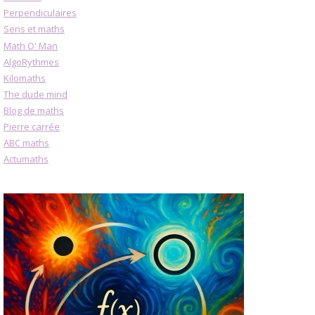
Perpendiculaires
Sens et maths
Math O' Man
AlgoRythmes
Kilomaths
The dude mind
Blog de maths
Pierre carrée
ABC maths
Actumaths