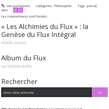
Lien permanent
Catégories :
Philosophie
Tags :
pascal
,
dieu
0
Les commentaires sont fermés.
« Les Alchimies du Flux » : la
Genèse du Flux Intégral
Acheter - 6 euros
Album du Flux
Les Alchimies du Flux
Rechercher
760
abonnés à la Newsletter, pourquoi pas vous ?