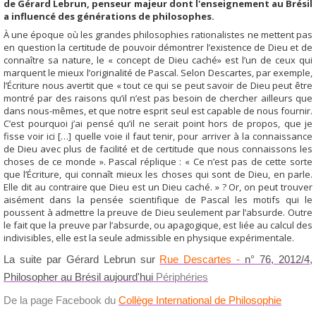
de Gérard Lebrun, penseur majeur dont l'enseignement au Brésil
a influencé des générations de philosophes.
À une époque où les grandes philosophies rationalistes ne mettent pas
en question la certitude de pouvoir démontrer l’existence de Dieu et de
connaître sa nature, le « concept de Dieu caché» est l’un de ceux qui
marquent le mieux l’originalité de Pascal
. Selon Descartes, par exemple,
l’Écriture nous avertit que « tout ce qui se peut savoir de Dieu peut être
montré par des raisons qu’il n’est pas besoin de chercher ailleurs que
dans nous-mêmes, et que notre esprit seul est capable de nous fournir.
C’est pourquoi j’ai pensé qu’il ne serait point hors de propos, que je
fisse voir ici […] quelle voie il faut tenir, pour arriver à la connaissance
de Dieu avec plus de facilité et de certitude que nous connaissons les
choses de ce monde ». Pascal réplique : « Ce n’est pas de cette sorte
que l’Écriture, qui connaît mieux les choses qui sont de Dieu, en parle.
Elle dit au contraire que Dieu est un Dieu caché. » ? Or, on peut trouver
aisément dans la pensée scientifique de Pascal les motifs qui le
poussent à admettre la preuve de Dieu seulement par l’absurde. Outre
le fait que la preuve par l’absurde, ou apagogique, est liée au calcul des
indivisibles, elle est la seule admissible en physique expérimentale.
La suite par
Gérard Lebrun
sur
Rue Descartes -
n° 76, 2012/4,
Philosopher au Brésil aujourd'hui
Périphéries
De la page Facebook du
Collège International de Philosophie