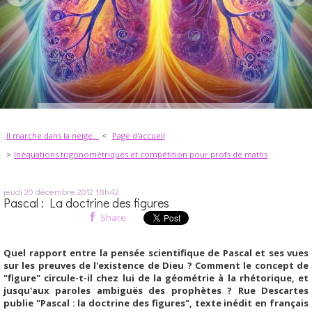
Il marche dans la neige...
Page d'accueil
Inéquations trigonométriques et compétition pour profs de maths
jeudi 20
décembre 2012
18h42
Pascal : La doctrine des figures
Share
Quel rapport entre la pensée scientifique de Pascal et ses vues
sur les preuves de l'existence de Dieu ? Comment le concept de
"figure" circule-t-il chez lui de la géométrie à la rhétorique, et
jusqu'aux paroles ambiguës des prophètes ? Rue Descartes
publie "Pascal : la doctrine des figures", texte inédit en français