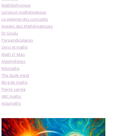
Mathéphysique
Livraison mathématique
Le webinet des curiosités
Images des Mathématiques
Dr Goulu
Perpendiculaires
Sens et maths
Math O' Man
AlgoRythmes
Kilomaths
The dude mind
Blog de maths
Pierre carrée
ABC maths
Actumaths