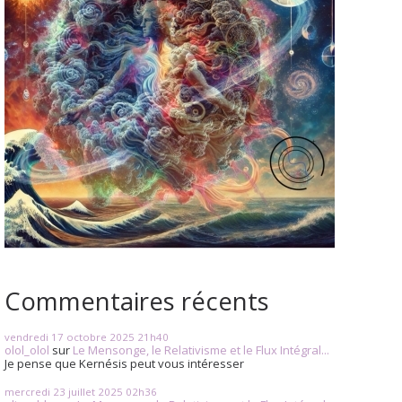
Commentaires récents
vendredi 17
octobre 2025
21h40
olol_olol
sur
Le Mensonge, le Relativisme et le Flux Intégral...
Je pense que Kernésis peut vous intéresser
mercredi 23
juillet 2025
02h36