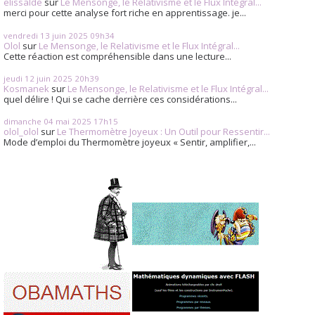
elissalde
sur
Le Mensonge, le Relativisme et le Flux Intégral...
merci pour cette analyse fort riche en apprentissage. je...
vendredi 13
juin 2025
09h34
Olol
sur
Le Mensonge, le Relativisme et le Flux Intégral...
Cette réaction est compréhensible dans une lecture...
jeudi 12
juin 2025
20h39
Kosmanek
sur
Le Mensonge, le Relativisme et le Flux Intégral...
quel délire ! Qui se cache derrière ces considérations...
dimanche 04
mai 2025
17h15
olol_olol
sur
Le Thermomètre Joyeux : Un Outil pour Ressentir...
Mode d’emploi du Thermomètre joyeux « Sentir, amplifier,...