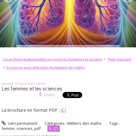
Les archives audiovisuelles en sciences humaines et sociales
Page d'accueil
Si vous en avez déjà plein les baskets des maths
samedi 07
avril 2007
12h30
Les femmes et les sciences
Share
La brochure en format PDF :
ICI
Lien permanent
Catégories :
Métiers des maths
Tags :
femme
,
sciences
,
pdf
0