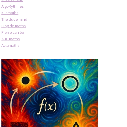
AlgoRythmes
Kilomaths
The dude mind
Blog de maths
Pierre carrée
ABC maths
Actumaths