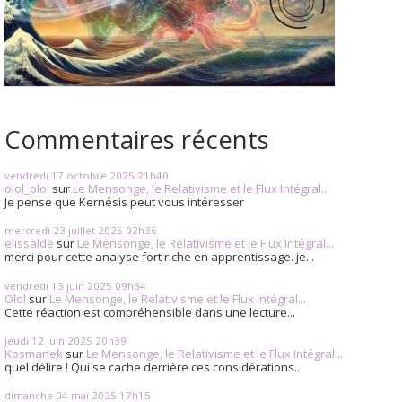
Commentaires récents
vendredi 17
octobre 2025
21h40
olol_olol
sur
Le Mensonge, le Relativisme et le Flux Intégral...
Je pense que Kernésis peut vous intéresser
mercredi 23
juillet 2025
02h36
elissalde
sur
Le Mensonge, le Relativisme et le Flux Intégral...
merci pour cette analyse fort riche en apprentissage. je...
vendredi 13
juin 2025
09h34
Olol
sur
Le Mensonge, le Relativisme et le Flux Intégral...
Cette réaction est compréhensible dans une lecture...
jeudi 12
juin 2025
20h39
Kosmanek
sur
Le Mensonge, le Relativisme et le Flux Intégral...
quel délire ! Qui se cache derrière ces considérations...
dimanche 04
mai 2025
17h15