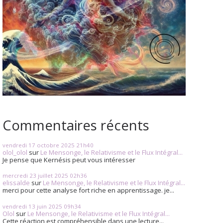
Commentaires récents
vendredi 17
octobre 2025
21h40
olol_olol
sur
Le Mensonge, le Relativisme et le Flux Intégral...
Je pense que Kernésis peut vous intéresser
mercredi 23
juillet 2025
02h36
elissalde
sur
Le Mensonge, le Relativisme et le Flux Intégral...
merci pour cette analyse fort riche en apprentissage. je...
vendredi 13
juin 2025
09h34
Olol
sur
Le Mensonge, le Relativisme et le Flux Intégral...
Cette réaction est compréhensible dans une lecture...