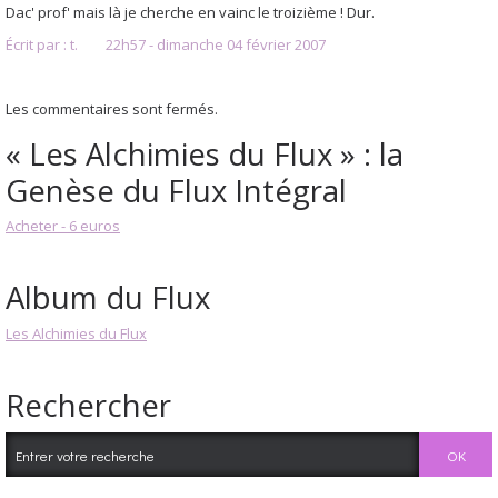
Dac' prof' mais là je cherche en vainc le troizième ! Dur.
Écrit par :
t.
22h57
-
dimanche 04
février 2007
Les commentaires sont fermés.
« Les Alchimies du Flux » : la
Genèse du Flux Intégral
Acheter - 6 euros
Album du Flux
Les Alchimies du Flux
Rechercher