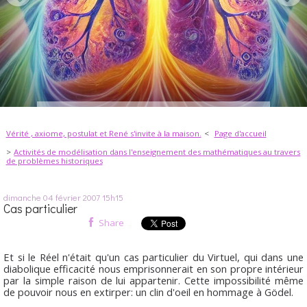
Vérité , axiome, postulat et René s'invite à la maison.
Page d'accueil
Activités de modélisation dans l'enseignement des mathématiques au travers
de problèmes historiques
dimanche 04
février 2007
15h15
Cas particulier
Share
Et si le Réel n'était qu'un cas particulier du Virtuel, qui dans une
diabolique efficacité nous emprisonnerait en son propre intérieur
par la simple raison de lui appartenir. Cette impossibilité même
de pouvoir nous en extirper: un clin d'oeil en hommage à Gödel.