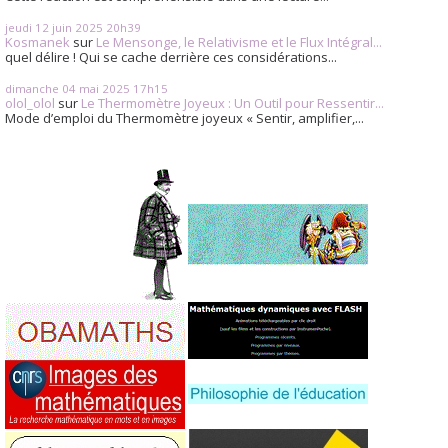
jeudi 12
juin 2025
20h39
Kosmanek
sur
Le Mensonge, le Relativisme et le Flux Intégral...
quel délire ! Qui se cache derrière ces considérations...
dimanche 04
mai 2025
17h15
olol_olol
sur
Le Thermomètre Joyeux : Un Outil pour Ressentir...
Mode d’emploi du Thermomètre joyeux « Sentir, amplifier,...