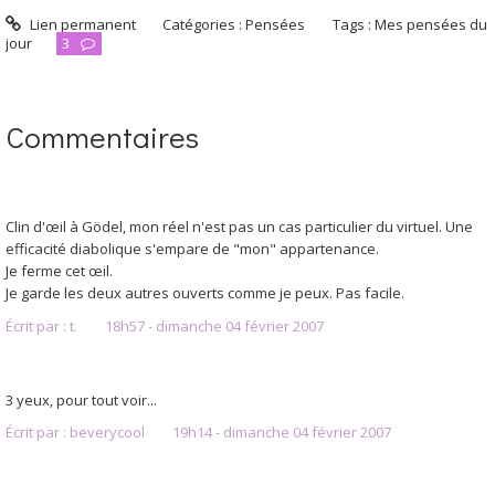
Lien permanent
Catégories :
Pensées
Tags :
Mes pensées du
jour
3
Commentaires
Clin d'œil à Gödel, mon réel n'est pas un cas particulier du virtuel. Une
efficacité diabolique s'empare de "mon" appartenance.
Je ferme cet œil.
Je garde les deux autres ouverts comme je peux. Pas facile.
Écrit par :
t.
18h57
-
dimanche 04
février 2007
3 yeux, pour tout voir...
Écrit par :
beverycool
19h14
-
dimanche 04
février 2007