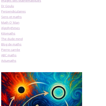
Images des Mathématiques
Dr Goulu
Perpendiculaires
Sens et maths
Math O' Man
AlgoRythmes
Kilomaths
The dude mind
Blog de maths
Pierre carrée
ABC maths
Actumaths