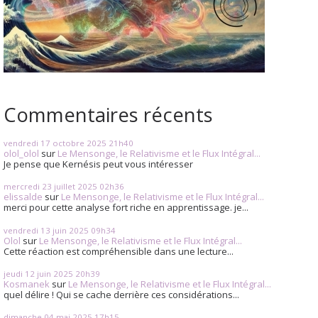
Commentaires récents
vendredi 17
octobre 2025
21h40
olol_olol
sur
Le Mensonge, le Relativisme et le Flux Intégral...
Je pense que Kernésis peut vous intéresser
mercredi 23
juillet 2025
02h36
elissalde
sur
Le Mensonge, le Relativisme et le Flux Intégral...
merci pour cette analyse fort riche en apprentissage. je...
vendredi 13
juin 2025
09h34
Olol
sur
Le Mensonge, le Relativisme et le Flux Intégral...
Cette réaction est compréhensible dans une lecture...
jeudi 12
juin 2025
20h39
Kosmanek
sur
Le Mensonge, le Relativisme et le Flux Intégral...
quel délire ! Qui se cache derrière ces considérations...
dimanche 04
mai 2025
17h15