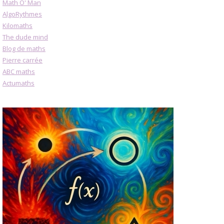
Math O' Man
AlgoRythmes
Kilomaths
The dude mind
Blog de maths
Pierre carrée
ABC maths
Actumaths