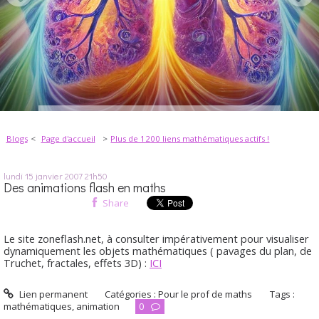
Blogs
Page d'accueil
Plus de 1200 liens mathématiques actifs !
lundi 15
janvier 2007
21h50
Des animations flash en maths
Share
Le site zoneflash.net, à consulter impérativement pour visualiser
dynamiquement les objets mathématiques ( pavages du plan, de
Truchet, fractales, effets 3D) :
ICI
Lien permanent
Catégories :
Pour le prof de maths
Tags :
mathématiques
,
animation
0