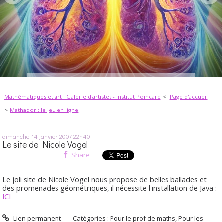
Mathématiques et art : Galerie d'artistes - Institut Poincaré
Page d'accueil
Mathador : le jeu en ligne
dimanche 14
janvier 2007
22h40
Le site de Nicole Vogel
Share
Le joli site de Nicole Vogel nous propose de belles ballades et
des promenades géométriques, il nécessite l'installation de Java :
ICI
Lien permanent
Catégories :
Pour le prof de maths
,
Pour les