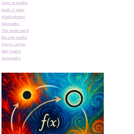
Sens et maths
Math O' Man
AlgoRythmes
Kilomaths
The dude mind
Blog de maths
Pierre carrée
ABC maths
Actumaths