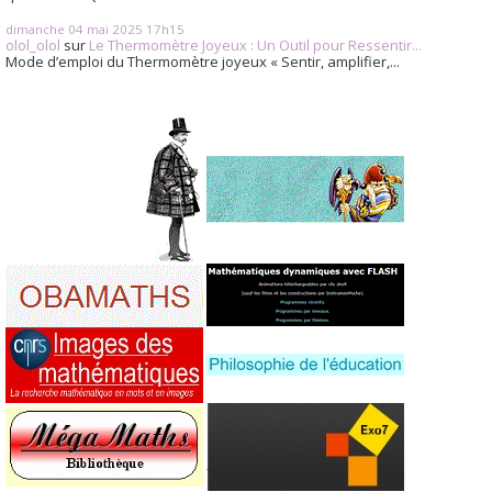
dimanche 04
mai 2025
17h15
olol_olol
sur
Le Thermomètre Joyeux : Un Outil pour Ressentir...
Mode d’emploi du Thermomètre joyeux « Sentir, amplifier,...