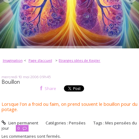
Imagination
Page d'accueil
Etranges idées de Kepler
mercredi 10
mai 2006
09h45
Bouillon
Share
Lorsque l'on a froid ou faim, on prend souvent le bouillon pour du
potage.
Lien permanent
Catégories :
Pensées
Tags :
Mes pensées du
jour
0
Les commentaires sont fermés.