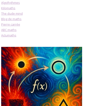
AlgoRythmes
Kilomaths
The dude mind
Blog de maths
Pierre carrée
ABC maths
Actumaths