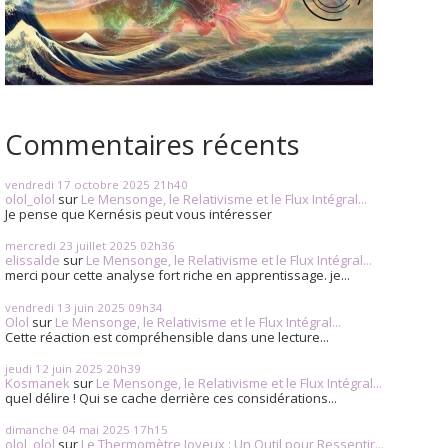
Commentaires récents
vendredi 17
octobre 2025
21h40
olol_olol
sur
Le Mensonge, le Relativisme et le Flux Intégral...
Je pense que Kernésis peut vous intéresser
mercredi 23
juillet 2025
02h36
elissalde
sur
Le Mensonge, le Relativisme et le Flux Intégral...
merci pour cette analyse fort riche en apprentissage. je...
vendredi 13
juin 2025
09h34
Olol
sur
Le Mensonge, le Relativisme et le Flux Intégral...
Cette réaction est compréhensible dans une lecture...
jeudi 12
juin 2025
20h39
Kosmanek
sur
Le Mensonge, le Relativisme et le Flux Intégral...
quel délire ! Qui se cache derrière ces considérations...
dimanche 04
mai 2025
17h15
olol_olol
sur
Le Thermomètre Joyeux : Un Outil pour Ressentir...