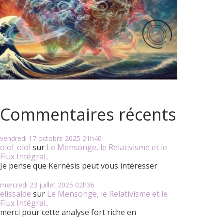
Commentaires récents
vendredi 17
octobre 2025
21h40
olol_olol
sur
Le Mensonge, le Relativisme et le
Flux Intégral...
Je pense que Kernésis peut vous intéresser
mercredi 23
juillet 2025
02h36
elissalde
sur
Le Mensonge, le Relativisme et le
Flux Intégral...
merci pour cette analyse fort riche en