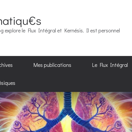
matiqu€s
g explore le Flux Intégral et Kernésis. Il est personnel
chives
Mes publications
Le Flux Intégral
ésiques