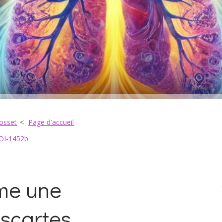
Rosset
Page d'accueil
TOI-1452b
mme une
escartes