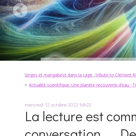
Singes et mangabeys dans la cage : tribute to Clément 
Actualité scientifique: Une planète recouverte d’eau : 
mercredi 12
octobre 2022
16h22
La lecture est co
conversation….. D