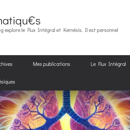
matiqu€s
g explore le Flux Intégral et Kernésis. Il est personnel
chives
Mes publications
Le Flux Intégral
ésiques