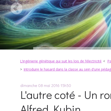
L’ingénierie génétique qui suit les lois de l’électricité
Pa
Introduire le hasard dans la classe au sein d'une pédag
dimanche 08
mai 2016
15h50
L'autre coté - Un r
Alfred Kubin