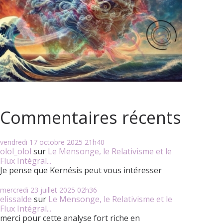
Commentaires récents
vendredi 17
octobre 2025
21h40
olol_olol
sur
Le Mensonge, le Relativisme et le
Flux Intégral...
Je pense que Kernésis peut vous intéresser
mercredi 23
juillet 2025
02h36
elissalde
sur
Le Mensonge, le Relativisme et le
Flux Intégral...
merci pour cette analyse fort riche en