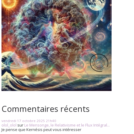
Commentaires récents
vendredi 17
octobre 2025
21h40
olol_olol
sur
Le Mensonge, le Relativisme et le Flux Intégral...
Je pense que Kernésis peut vous intéresser