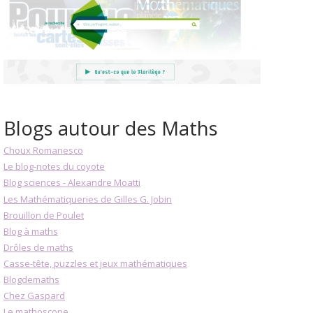
Blogs autour des Maths
Choux Romanesco
Le blog-notes du coyote
Blog sciences - Alexandre Moatti
Les Mathématiqueries de Gilles G. Jobin
Brouillon de Poulet
Blog à maths
Drôles de maths
Casse-tête, puzzles et jeux mathématiques
Blogdemaths
Chez Gaspard
Le mathoscope