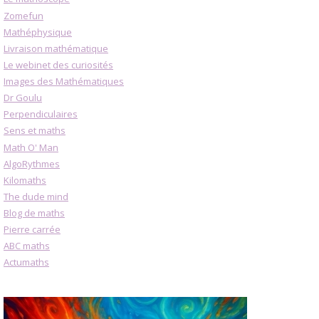
Zomefun
Mathéphysique
Livraison mathématique
Le webinet des curiosités
Images des Mathématiques
Dr Goulu
Perpendiculaires
Sens et maths
Math O' Man
AlgoRythmes
Kilomaths
The dude mind
Blog de maths
Pierre carrée
ABC maths
Actumaths