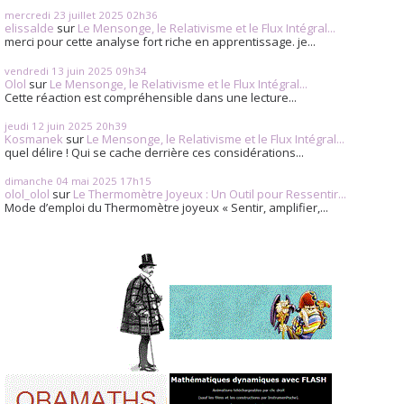
mercredi 23
juillet 2025
02h36
elissalde
sur
Le Mensonge, le Relativisme et le Flux Intégral...
merci pour cette analyse fort riche en apprentissage. je...
vendredi 13
juin 2025
09h34
Olol
sur
Le Mensonge, le Relativisme et le Flux Intégral...
Cette réaction est compréhensible dans une lecture...
jeudi 12
juin 2025
20h39
Kosmanek
sur
Le Mensonge, le Relativisme et le Flux Intégral...
quel délire ! Qui se cache derrière ces considérations...
dimanche 04
mai 2025
17h15
olol_olol
sur
Le Thermomètre Joyeux : Un Outil pour Ressentir...
Mode d’emploi du Thermomètre joyeux « Sentir, amplifier,...